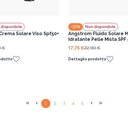
disponibile
-22%
Non disponibile
rema Solare Viso Spf50+
Angstrom Fluido Solare M
Idratante Pelle Mista SPF 
Protezione Viso 40 ml
0 €
17,75 €
22,90 €
odotto
Dettaglio prodotto
Pagina
Pagina
Pagina
Pagina
Pagina
1
2
3
4
5