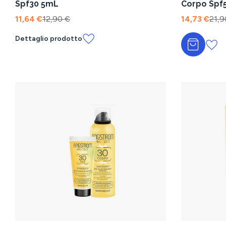
Spf30 5mL
Corpo Spf
11,64 €
12,90 €
14,73 €
21,9
Dettaglio prodotto
Aggiungi a