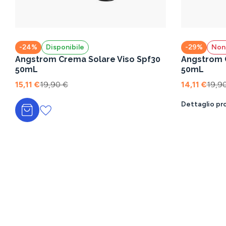
-24%
Disponibile
-29%
Non 
Angstrom Crema Solare Viso Spf30
Angstrom C
50mL
50mL
15,11 €
19,90 €
14,11 €
19,9
Dettaglio pr
Aggiungi al carrello