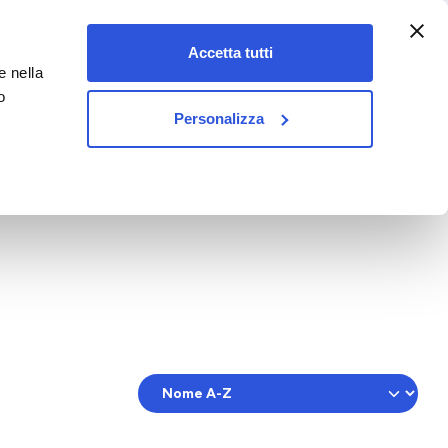
:00-18:00)
Accetta tutti
e nella
vet&pet
o
Personalizza