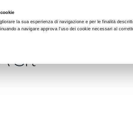
DI AIUTO?
CHIAMACI AL NUMERO 030 764 1124
(LUN-VEN / 9:30-13:00 / 15
 cookie
liorare la sua esperienza di navigazione e per le finalità descritt
inuando a navigare approva l'uso dei cookie necessari al corrett
A Srl