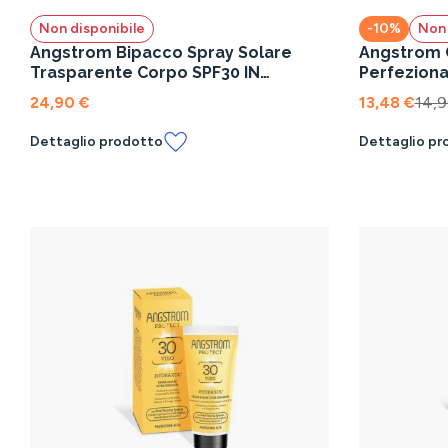
Non disponibile
-10%
Non 
Angstrom Bipacco Spray Solare
Angstrom 
Trasparente Corpo SPF30 IN
Perfeziona
OMAGGIO Crema Viso SPF30
Protezione
24,90 €
13,48 €
14,9
Dettaglio prodotto
Dettaglio pr