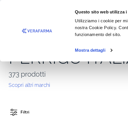
Passa al contenuto principale
BISOGNO 
Questo sito web utilizza i
Salta alla ricerca
Utilizziamo i cookie per mig
nostra Cookie Policy. Cont
Passa alla navigazione principale
funzionamento del sito.
PERRIGO ITALI
Mostra dettagli
373
prodotti
Scopri altri marchi
Filtri