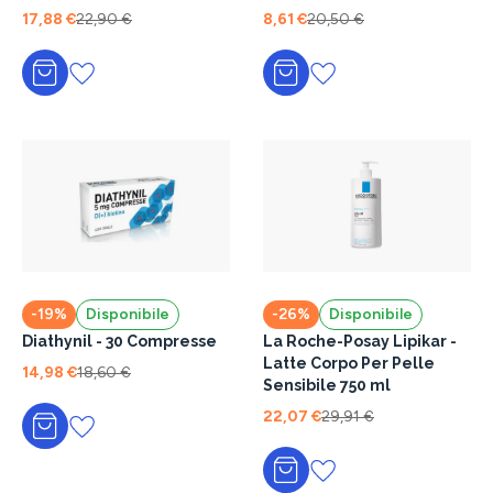
Restore e Zinco, Pelle
17,88 €
22,90 €
8,61 €
20,50 €
fragilizzata, per tutta la
famiglia, 100ml
Aggiungi al carrello
Aggiungi al carrello
-19%
Disponibile
-26%
Disponibile
Diathynil - 30 Compresse
La Roche-Posay Lipikar -
Latte Corpo Per Pelle
14,98 €
18,60 €
Sensibile 750 ml
22,07 €
29,91 €
Aggiungi al carrello
Aggiungi al carrello