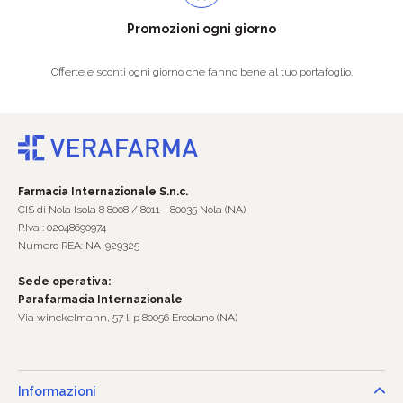
Promozioni ogni giorno
Offerte e sconti ogni giorno che fanno bene al tuo portafoglio.
Farmacia Internazionale S.n.c.
CIS di Nola Isola 8 8008 / 8011 - 80035 Nola (NA)
P.Iva : 02048690974
Numero REA: NA-929325
Sede operativa:
Parafarmacia Internazionale
Via winckelmann, 57 l-p 80056 Ercolano (NA)
Informazioni