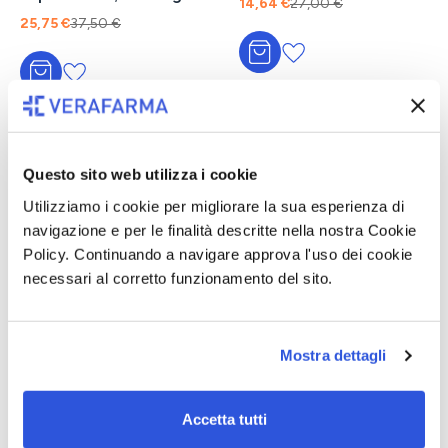
14,64 €
27,00 €
anti-rughe per pelle
25,75 €
37,50 €
adulta mista, grassa o a
tendenza acneica 40ml
Aggiungi al carrello
Aggiungi al carrello
Questo sito web utilizza i cookie
Utilizziamo i cookie per migliorare la sua esperienza di
navigazione e per le finalità descritte nella nostra Cookie
Policy. Continuando a navigare approva l'uso dei cookie
necessari al corretto funzionamento del sito.
-40%
Disponibile
-34%
Disponibile
Uriage - Roséliane Crema
La Roche-Posay Toleriane
Ricca Anti-Rossori Viso Per
Dermallergo Fluido 40 ml
Mostra dettagli
Pelle Rosacea E
- Il trattamento idratante
Couperose 50 ml
fluido per la pelle a
tendenza allergica o
16,80 €
27,90 €
19,02 €
28,99 €
ultrasensibile, pelle da
Accetta tutti
mista a grassa