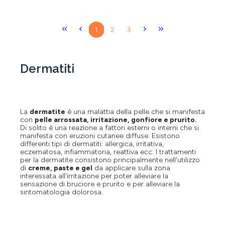
Pagina
Pagina
Pagina
1
2
3
Dermatiti
La
dermatite
è una malattia della pelle che si manifesta
con
pelle arrossata, irritazione, gonfiore e prurito.
Di solito è una reazione a fattori esterni o interni che si
manifesta con eruzioni cutanee diffuse. Esistono
differenti tipi di dermatiti: allergica,
irritativa,
eczematosa, infiammatoria, reattiva ecc. I trattamenti
per la dermatite consistono principalmente nell'utilizzo
di
creme, paste e gel
da applicare sulla zona
interessata all'irritazione per poter alleviare la
sensazione di bruciore e prurito e per alleviare la
sintomatologia dolorosa.