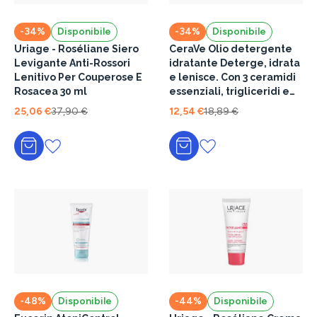
-34%
Disponibile
-34%
Disponibile
Uriage - Roséliane Siero
CeraVe Olio detergente
Levigante Anti-Rossori
idratante Deterge, idrata
Lenitivo Per Couperose E
e lenisce. Con 3 ceramidi
Rosacea 30 ml
essenziali, trigliceridi e
squalene da olio di
25,06 €
37,90 €
12,54 €
18,89 €
origine vegetale 473 ml
Aggiungi al carrello
Aggiungi al carrello
-48%
Disponibile
-44%
Disponibile