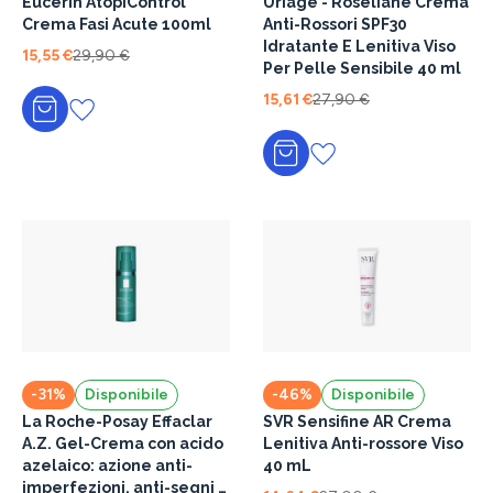
Eucerin AtopiControl
Uriage - Roséliane Crema
Crema Fasi Acute 100ml
Anti-Rossori SPF30
Idratante E Lenitiva Viso
15,55 €
29,90 €
Per Pelle Sensibile 40 ml
15,61 €
27,90 €
Aggiungi al carrello
Aggiungi al carrello
-31%
Disponibile
-46%
Disponibile
La Roche-Posay Effaclar
SVR Sensifine AR Crema
A.Z. Gel-Crema con acido
Lenitiva Anti-rossore Viso
azelaico: azione anti-
40 mL
imperfezioni, anti-segni e