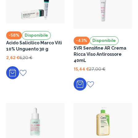
-58%
Disponibile
-43%
Disponibile
Acido Salicilico Marco Viti
SVR Sensifine AR Crema
10% Unguento 30 g
Ricca Viso Antirossore
2,62 €
6,20 €
40mL
15,44 €
27,00 €
Aggiungi al carrello
Aggiungi al carrello