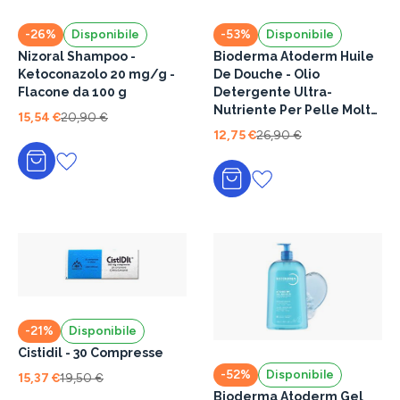
-26%
Disponibile
-53%
Disponibile
Nizoral Shampoo -
Bioderma Atoderm Huile
Ketoconazolo 20 mg/g -
De Douche - Olio
Flacone da 100 g
Detergente Ultra-
Nutriente Per Pelle Molto
15,54 €
20,90 €
Secca 1 Litro
12,75 €
26,90 €
Aggiungi al carrello
Aggiungi al carrello
-21%
Disponibile
Cistidil - 30 Compresse
-52%
Disponibile
15,37 €
19,50 €
Bioderma Atoderm Gel