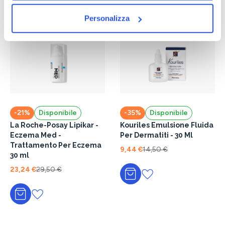
Aggiungi al carrello
Aggiungi al carrello
Personalizza
-21%
Disponibile
-35%
Disponibile
La Roche-Posay Lipikar -
Kouriles Emulsione Fluida
Eczema Med -
Per Dermatiti - 30 Ml
Trattamento Per Eczema
9,44 €
14,50 €
30 ml
23,24 €
29,50 €
Aggiungi al carrello
Aggiungi al carrello