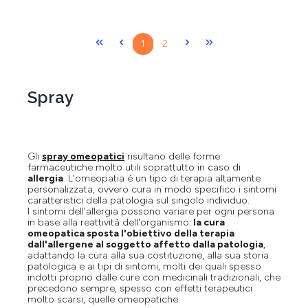
Pagina
Pagina
1
2
Spray
Gli
spray omeopatici
risultano delle forme
farmaceutiche molto utili soprattutto in caso di
allergia
. L'omeopatia è un tipo di terapia altamente
personalizzata, ovvero cura in modo specifico i sintomi
caratteristici della patologia sul singolo individuo.
I sintomi dell'allergia possono variare per ogni persona
in base alla reattività dell'organismo:
l
a cura
omeopatica sposta l'obiettivo della terapia
dall'allergene al soggetto affetto dalla patologia
,
adattando la cura alla sua costituzione, alla sua storia
patologica e ai tipi di sintomi, molti dei quali spesso
indotti proprio dalle cure con medicinali tradizionali, che
precedono sempre, spesso con effetti terapeutici
molto scarsi, quelle omeopatiche.