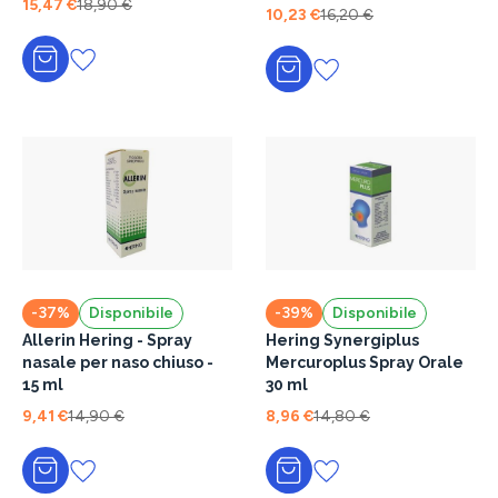
15,47 €
18,90 €
10,23 €
16,20 €
Aggiungi al carrello
Aggiungi al carrello
-37%
Disponibile
-39%
Disponibile
Allerin Hering - Spray
Hering Synergiplus
nasale per naso chiuso -
Mercuroplus Spray Orale
15 ml
30 ml
9,41 €
14,90 €
8,96 €
14,80 €
Aggiungi al carrello
Aggiungi al carrello