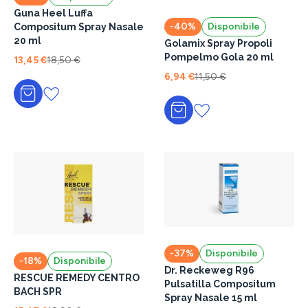
Guna Heel Luffa
-40%
Disponibile
Compositum Spray Nasale
20 ml
Golamix Spray Propoli
Pompelmo Gola 20 ml
13,45 €
18,50 €
6,94 €
11,50 €
Aggiungi al carrello
Aggiungi al carrello
-37%
Disponibile
-18%
Disponibile
Dr. Reckeweg R96
RESCUE REMEDY CENTRO
Pulsatilla Compositum
BACH SPR
Spray Nasale 15 ml