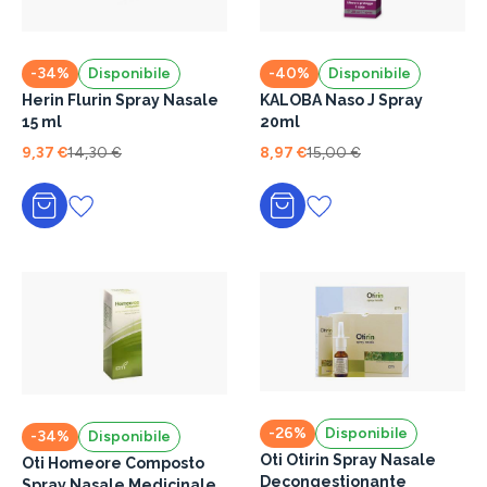
-34%
Disponibile
-40%
Disponibile
Herin Flurin Spray Nasale
KALOBA Naso J Spray
15 ml
20ml
9,37 €
14,30 €
8,97 €
15,00 €
Aggiungi al carrello
Aggiungi al carrello
-26%
Disponibile
-34%
Disponibile
Oti Otirin Spray Nasale
Oti Homeore Composto
Decongestionante
Spray Nasale Medicinale