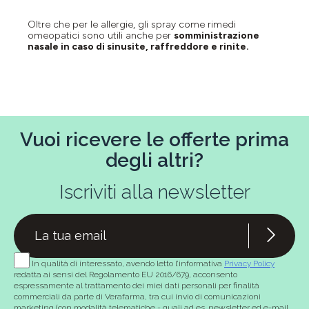
Oltre che per le allergie, gli spray come rimedi
omeopatici sono utili anche per
somministrazione
nasale in caso di sinusite, raffreddore e rinite.
Vuoi ricevere le offerte prima
degli altri?
Iscriviti alla newsletter
In qualità di interessato, avendo letto l’informativa
Privacy Policy
redatta ai sensi del Regolamento EU 2016/679, acconsento
espressamente al trattamento dei miei dati personali per finalità
commerciali da parte di Verafarma, tra cui invio di comunicazioni
marketing (con modalità telematiche - quali ad es. newsletter ed e-mail