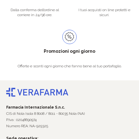
Dalla conferma dell’ordine al
I tuoi acquisti on line protetti e
corriere in 24/96 ore.
sicuri.
Promozioni ogni giorno
Offerte e sconti ogni giorno che fanno bene al tuo portafoglio.
Farmacia Internazionale S.n.c.
CIS di Nola Isola 8 8008 / 8011 - 80035 Nola (NA)
P.Iva : 02048690974
Numero REA: NA-929325
Sede operativa: