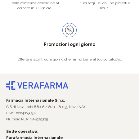
Dalla conferma dell’ordine al
I tuoi acquisti on line protetti e
corriere in 24/96 ore.
sicuri.
Promozioni ogni giorno
Offerte e sconti ogni giorno che fanno bene al tuo portafoglio.
Farmacia Internazionale S.n.c.
CIS di Nola Isola 8 8008 / 8011 - 80035 Nola (NA)
P.Iva : 02048690974
Numero REA: NA-929325
Sede operativa:
Parafarmacia Internazionale