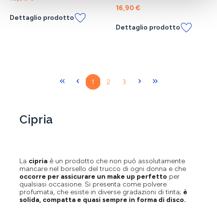
16,90 €
Dettaglio prodotto
Dettaglio prodotto
Pagina
Pagina
Pagina
1
2
3
Cipria
La
cipria
è un prodotto che non può assolutamente
mancare nel borsello del trucco di ogni donna e che
occorre per assicurare un make up perfetto
per
qualsiasi occasione. Si presenta come polvere
profumata, che esiste in diverse gradazioni di tinta;
è
solida, compatta e quasi sempre in forma di disco.