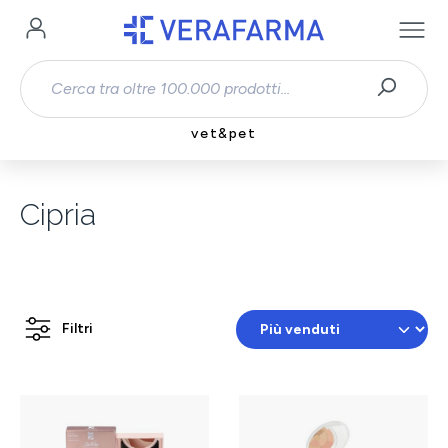
Passa al contenuto principale
vet&pet
Cipria
Filtri