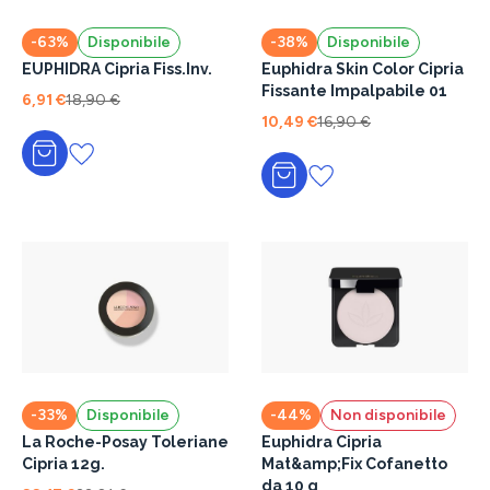
-63%
Disponibile
-38%
Disponibile
EUPHIDRA Cipria Fiss.Inv.
Euphidra Skin Color Cipria
Fissante Impalpabile 01
6,91 €
18,90 €
10,49 €
16,90 €
Aggiungi al carrello
Aggiungi al carrello
-33%
Disponibile
-44%
Non disponibile
La Roche-Posay Toleriane
Euphidra Cipria
Cipria 12g.
Mat&amp;Fix Cofanetto
da 10 g