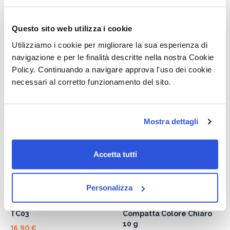
-20%
Non disponibile
Non disponibile
Bionike Defence Color
Cover Cipria Camouflage
Euphidra Cipria Correttiva
Questo sito web utilizza i cookie
Trousse 10 g
Antimacchia Alta
Utilizziamo i cookie per migliorare la sua esperienza di
Copertura
20,00 €
25,00 €
navigazione e per le finalità descritte nella nostra Cookie
18,90 €
Policy. Continuando a navigare approva l'uso dei cookie
Dettaglio prodotto
necessari al corretto funzionamento del sito.
Dettaglio prodotto
Mostra dettagli
Accetta tutti
Personalizza
Non disponibile
Non disponibile
Euphidra Terra Mat Safari
Euphidra Skin Color Cipria
TC03
Compatta Colore Chiaro
10 g
16,90 €