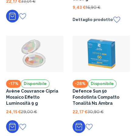
22,17 €
33,01 €
9,43 €
16,90 €
Aggiungi al carrello
Dettaglio prodotto
-17%
Disponibile
-28%
Disponibile
Avène Couvrance Cipria
Defence Sun 50
Mosaico Effetto
Fondotinta Compatto
Luminosità 9 g
Tonalitá N1 Ambra
24,15 €
29,00 €
22,17 €
30,90 €
Aggiungi al carrello
Aggiungi al carrello