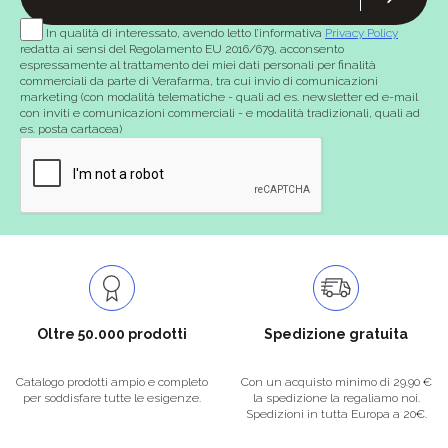
In qualità di interessato, avendo letto l’informativa
Privacy Policy
redatta ai sensi del Regolamento EU 2016/679, acconsento
espressamente al trattamento dei miei dati personali per finalità
commerciali da parte di Verafarma, tra cui invio di comunicazioni
marketing (con modalità telematiche - quali ad es. newsletter ed e-mail
con inviti e comunicazioni commerciali - e modalità tradizionali, quali ad
es. posta cartacea)
Oltre 50.000 prodotti
Spedizione gratuita
Catalogo prodotti ampio e completo
Con un acquisto minimo di 29.90 €
per soddisfare tutte le esigenze.
la spedizione la regaliamo noi.
Spedizioni in tutta Europa a 20€.