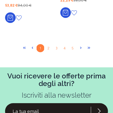
22,29 €
39,00 €
Contorno Occhi 15 ml
53,82 €
94,00 €
Aggiungi al carrello
Aggiungi al carrello
Pagina
Pagina
Pagina
Pagina
Pagina
1
2
3
4
5
Vuoi ricevere le offerte prima
degli altri?
Iscriviti alla newsletter