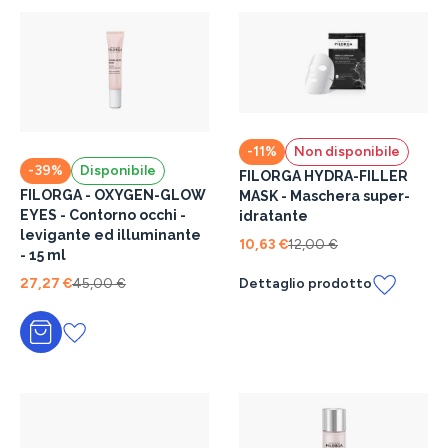
-11%
Non disponibile
-39%
Disponibile
FILORGA HYDRA-FILLER
FILORGA - OXYGEN-GLOW
MASK - Maschera super-
EYES - Contorno occhi -
idratante
levigante ed illuminante
10,63 €
12,00 €
- 15 ml
27,27 €
45,00 €
Dettaglio prodotto
Aggiungi al carrello