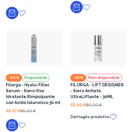
Aggiungi al carrello
Aggiungi al carrello
-44%
Disponibile
-34%
Non disponibile
Filorga - Hyalu-Filler
FILORGA - LIFT DESIGNER
Serum - Siero Viso
- Siero Antietà
Idratante Rimpolpante
UltraLiftante - 30ML
con Acido Ialuronico 30 ml
53,00 €
80,00 €
36,57 €
65,00 €
Dettaglio prodotto
Aggiungi al carrello