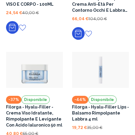
VISO E CORPO - 100ML
Crema Anti-Età Per
Contorno Occhi E Labbra
24,54 €
40,00 €
15 ml
66,04 €
104,00 €
Aggiungi al carrello
Aggiungi al carrello
-37%
Disponibile
-44%
Disponibile
Filorga - Hyalu-Filler -
Filorga - Hyalu-Filler Lips -
Crema Viso Idratante,
Balsamo Rimpolpante
Rimpolpante E Levigante
Labbra 4 ml
Con Acido Ialuronico 50 ml
19,72 €
35,00 €
40,80 €
65,00 €