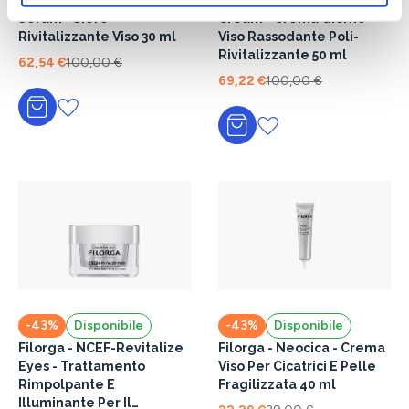
Filorga - NCEF Revitalize
Filorga - NCEF-Revitalize
Serum - Siero
Cream - Crema Giorno
Rivitalizzante Viso 30 ml
Viso Rassodante Poli-
Rivitalizzante 50 ml
62,54 €
100,00 €
69,22 €
100,00 €
Aggiungi al carrello
Aggiungi al carrello
-43%
Disponibile
-43%
Disponibile
Filorga - NCEF-Revitalize
Filorga - Neocica - Crema
Eyes - Trattamento
Viso Per Cicatrici E Pelle
Rimpolpante E
Fragilizzata 40 ml
Illuminante Per Il