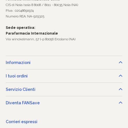
CIS di Nola Isola 8 8008 / 8011 - 80035 Nola (NA)
P.Iva : 02048690974
Numero REA: NA-929325
Sede operativa:
Parafarmacia Internazionale
Via winckelmann, 57 l-p 80056 Ercolano (NA)
Informazioni
I tuoi ordini
Servizio Clienti
Diventa FANSave
Corrieri espressi