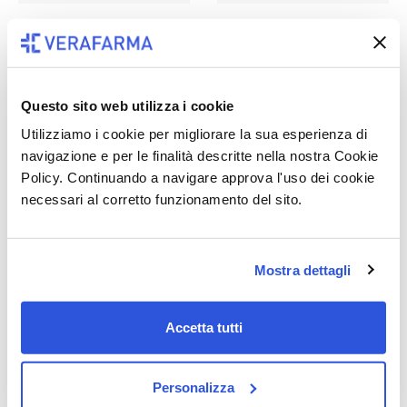
-31%
Disponibile
-37%
Disponibile
Filorga - NCEF Revitalize
Filorga - NCEF Revitalize
Mask - Maschera In
Night Cream - Crema
Tessuto Nutriente E
Rivitalizzante Notte 50 ml
Questo sito web utilizza i cookie
Rivitalizzante
59,36 €
94,00 €
Utilizziamo i cookie per migliorare la sua esperienza di
9,02 €
13,00 €
navigazione e per le finalità descritte nella nostra Cookie
Aggiungi al carrello
Policy. Continuando a navigare approva l'uso dei cookie
Aggiungi al carrello
necessari al corretto funzionamento del sito.
Mostra dettagli
Accetta tutti
-37%
Disponibile
-31%
Disponibile
Personalizza