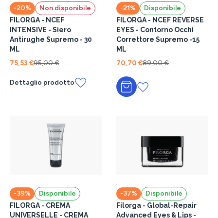
-20%
Non disponibile
-21%
Disponibile
FILORGA - NCEF
FILORGA - NCEF REVERSE
INTENSIVE - Siero
EYES - Contorno Occhi
Antirughe Supremo - 30
Correttore Supremo -15
ML
ML
75,53 €
95,00 €
70,70 €
89,00 €
Dettaglio prodotto
Aggiungi al carrello
-39%
Disponibile
-37%
Disponibile
FILORGA - CREMA
Filorga - Global-Repair
UNIVERSELLE - CREMA
Advanced Eyes & Lips -