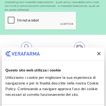
marketing (con modalità telematiche - quali ad es. newsletter ed e-mail
con inviti e comunicazioni commerciali - e modalità tradizionali, quali ad
es. posta cartacea)
Oltre 50.000 prodotti
Spedizione gratuita
Catalogo prodotti ampio e completo
Con un acquisto minimo di 29.90 €
Questo sito web utilizza i cookie
per soddisfare tutte le esigenze.
la spedizione la regaliamo noi.
Utilizziamo i cookie per migliorare la sua esperienza di
Spedizioni in tutta Europa a 20€.
navigazione e per le finalità descritte nella nostra Cookie
Policy. Continuando a navigare approva l'uso dei cookie
necessari al corretto funzionamento del sito.
Consegna veloce
Pagamenti sicuri