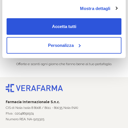
Mostra dettagli
Dalla conferma dell’ordine al
I tuoi acquisti on line protetti e
corriere in 24/96 ore.
sicuri.
Accetta tutti
Personalizza
Promozioni ogni giorno
Offerte e sconti ogni giorno che fanno bene al tuo portafoglio.
Farmacia Internazionale S.n.c.
CIS di Nola Isola 8 8008 / 8011 - 80035 Nola (NA)
P.Iva : 02048690974
Numero REA: NA-929325