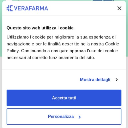
redatta ai sensi del Regolamento EU 2016/679, acconsento
espressamente al trattamento dei miei dati personali per finalità
commerciali da parte di Verafarma, tra cui invio di comunicazioni
marketing (con modalità telematiche - quali ad es. newsletter ed e-mail
con inviti e comunicazioni commerciali - e modalità tradizionali, quali ad
es. posta cartacea)
Questo sito web utilizza i cookie
Utilizziamo i cookie per migliorare la sua esperienza di
navigazione e per le finalità descritte nella nostra Cookie
Policy. Continuando a navigare approva l'uso dei cookie
necessari al corretto funzionamento del sito.
Mostra dettagli
Oltre 50.000 prodotti
Spedizione gratuita
Accetta tutti
Catalogo prodotti ampio e completo
Con un acquisto minimo di 29.90 €
per soddisfare tutte le esigenze.
la spedizione la regaliamo noi.
Spedizioni in tutta Europa a 20€.
Personalizza