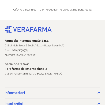
Offerte e sconti ogni giorno che fanno bene al tuo portafoglio.
Farmacia Internazionale S.n.c.
CIS di Nola Isola 8 8008 / 8011 - 80035 Nola (NA)
P.Iva : 02048690974
Numero REA: NA-929325
Sede operativa:
Parafarmacia Internazionale
Via winckelmann, 57 l-p 80056 Ercolano (NA)
Informazioni
I tuoi ordini