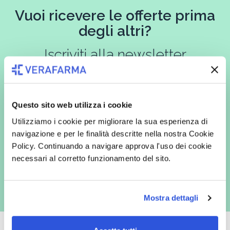
Vuoi ricevere le offerte prima
degli altri?
Iscriviti alla newsletter
Questo sito web utilizza i cookie
In qualità di interessato, avendo letto l’informativa
Privacy Policy
redatta ai sensi del Regolamento EU 2016/679, acconsento
Utilizziamo i cookie per migliorare la sua esperienza di
espressamente al trattamento dei miei dati personali per finalità
commerciali da parte di Verafarma, tra cui invio di comunicazioni
navigazione e per le finalità descritte nella nostra Cookie
marketing (con modalità telematiche - quali ad es. newsletter ed e-mail
Policy. Continuando a navigare approva l'uso dei cookie
con inviti e comunicazioni commerciali - e modalità tradizionali, quali ad
es. posta cartacea)
necessari al corretto funzionamento del sito.
Mostra dettagli