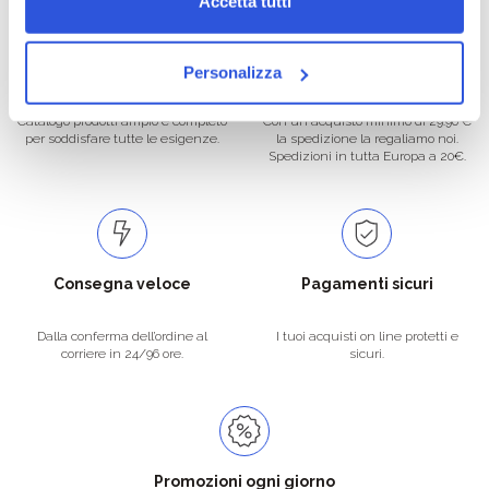
Accetta tutti
Oltre 50.000 prodotti
Spedizione gratuita
Personalizza
Catalogo prodotti ampio e completo
Con un acquisto minimo di 29.90 €
per soddisfare tutte le esigenze.
la spedizione la regaliamo noi.
Spedizioni in tutta Europa a 20€.
Consegna veloce
Pagamenti sicuri
Dalla conferma dell’ordine al
I tuoi acquisti on line protetti e
corriere in 24/96 ore.
sicuri.
Promozioni ogni giorno