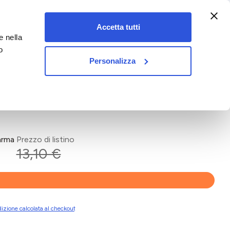
:00-18:00)
Accetta tutti
e nella
vet&pet
o
Personalizza
arma
Prezzo di listino
13,10 €
izione calcolata al checkout