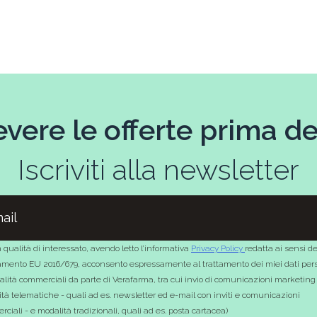
evere le offerte prima deg
Iscriviti alla newsletter
 qualità di interessato, avendo letto l’informativa
Privacy Policy
redatta ai sensi de
mento EU 2016/679, acconsento espressamente al trattamento dei miei dati pers
nalità commerciali da parte di Verafarma, tra cui invio di comunicazioni marketing
tà telematiche - quali ad es. newsletter ed e-mail con inviti e comunicazioni
ciali - e modalità tradizionali, quali ad es. posta cartacea)