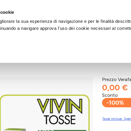
DI AIUTO?
CHIAMACI AL NUMERO 030 764 1124
(LUN-VEN / 9:30-13:00 / 15
 cookie
liorare la sua esperienza di navigazione e per le finalità descritt
inuando a navigare approva l'uso dei cookie necessari al corrett
Tosse Secca e Grassa 150 ml
Prezzo Veraf
0,00 €
Sconto
-100%
Tasse incluse. Sped