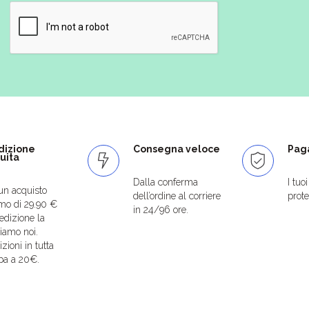
dizione
Consegna veloce
Paga
uita
Dalla conferma
I tuo
un acquisto
dell’ordine al corriere
protet
mo di 29.90 €
in 24/96 ore.
edizione la
iamo noi.
zioni in tutta
pa a 20€.