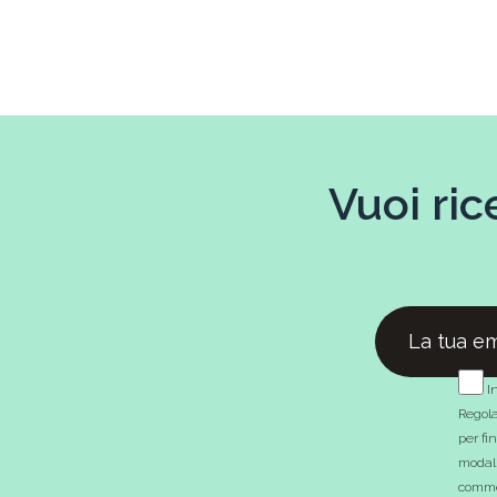
Vuoi ric
In
Regola
per fi
modali
commer