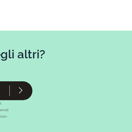
li altri?
l
onali
 (con