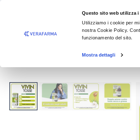
Passa al contenuto principale
BISOGNO 
Questo sito web utilizza i
Salta alla ricerca
Utilizziamo i cookie per mig
nostra Cookie Policy. Cont
Passa alla navigazione principale
funzionamento del sito.
Mostra dettagli
Vivin Tosse Sciroppo Adulti 
Salta la galleria di immagini