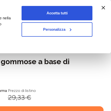
:00-18:00)
Accetta tutti
e nella
vet&pet
o
Personalizza
e gommose a base di
arma
Prezzo di listino
29,33 €