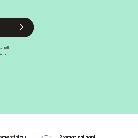
l
onali
 (con
menti sicuri
Promozioni ogni