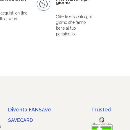
giorno
i acquisti on line
Offerte e sconti ogni
ti e sicuri.
giorno che fanno
bene al tuo
portafoglio.
Diventa FANSave
Trusted
SAVECARD
6