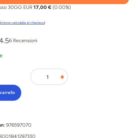
basso 30GG EUR
17,00 €
(0.00%)
izione calcolata al checkout
4.5
6 Recensioni
dia di 0 su 5 stelle
e
carrello
an:
976597070
8001841297330