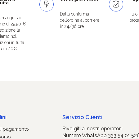
uita
Dalla conferma
I tuo
un acquisto
dell’ordine al corriere
protet
mo di 29.90 €
in 24/96 ore.
edizione la
iamo noi.
zioni in tutta
pa a 20€.
ini
Servizio Clienti
Rivolgiti ai nostri operatori:
di pagamento
Numero WhatsApp 333 54 01 52
borso