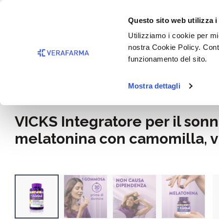
Passa al contenuto principale
BISOGNO 
Questo sito web utilizza i
Salta alla ricerca
Utilizziamo i cookie per mig
nostra Cookie Policy. Cont
Passa alla navigazione principale
funzionamento del sito.
Mostra dettagli
Home
Alimentazione e integratori
VICKS Integratore per il son
melatonina con camomilla, v
Salta la galleria di immagini