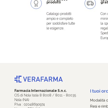
prodotti
grat
Catalogo prodotti
Con 
ampio e completo
mini
per soddisfare tutte
la sp
le esigenze.
regal
Spedi
Euro
I tuoi ord
Farmacia Internazionale S.n.c.
CIS di Nola Isola 8 8008 / 8011 - 80035
Nola (NA)
Modalità 
P.Iva : 02048690974
Resi e rim