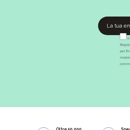
In
Regola
per fi
modali
commer
Oltre 50.000
Spe