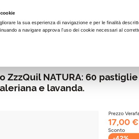
DI AIUTO?
CHIAMACI AL NUMERO 030 764 1124
(LUN-VEN / 9:30-13:00 / 15
 cookie
liorare la sua esperienza di navigazione e per le finalità descritt
inuando a navigare approva l'uso dei cookie necessari al corrett
no ZzzQuil NATURA: 60 pastigli
aleriana e lavanda.
Prezzo Veraf
17,00 €
Sconto
-42%