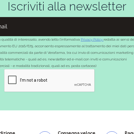
Iscriviti alla newsletter
 qualità di interessato, avendo letto l’informativa
Privacy Policy
redatta ai sensi de
mento EU 2016/679, acconsento espressamente al trattamento dei miei dati pers
nalità commerciali da parte di Verafarma, tra cui invio di comunicazioni marketing
tà telematiche - quali ad es. newsletter ed e-mail con inviti e comunicazioni
ciali - e modalità tradizionali, quali ad es. posta cartacea)
dizione
Consegna veloce
Paga