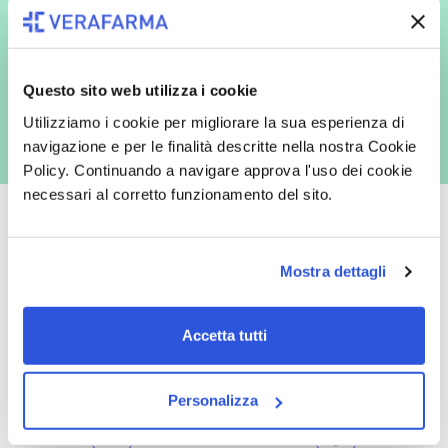
espressamente al trattamento dei miei dati personali per finalità
commerciali da parte di Verafarma, tra cui invio di comunicazioni
marketing (con modalità telematiche - quali ad es. newsletter ed e-mail
con inviti e comunicazioni commerciali - e modalità tradizionali, quali ad
es. posta cartacea)
Questo sito web utilizza i cookie
Utilizziamo i cookie per migliorare la sua esperienza di
navigazione e per le finalità descritte nella nostra Cookie
Policy. Continuando a navigare approva l'uso dei cookie
necessari al corretto funzionamento del sito.
Mostra dettagli
Oltre 50.000 prodotti
Spedizione gratuita
Catalogo prodotti ampio e completo
Con un acquisto minimo di 29.90 €
Accetta tutti
per soddisfare tutte le esigenze.
la spedizione la regaliamo noi.
Spedizioni in tutta Europa a 20€.
Personalizza