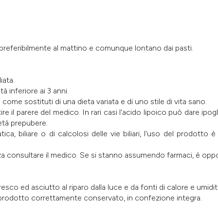
, preferibilmente al mattino e comunque lontano dai pasti.
iata.
à inferiore ai 3 anni.
 come sostituti di una dieta variata e di uno stile di vita sano.
ire il parere del medico. In rari casi l'acido lipoico può dare ipog
 età prepubere.
tica, biliare o di calcolosi delle vie biliari, l'uso del prodotto
nza consultare il medico. Se si stanno assumendo farmaci, è oppo
esco ed asciutto al riparo dalla luce e da fonti di calore e umidit
l prodotto correttamente conservato, in confezione integra.