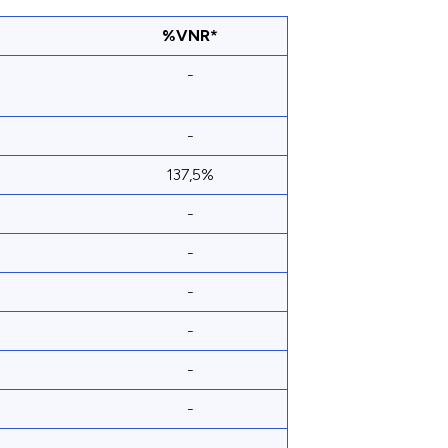
%VNR*
-
-
137,5%
-
-
-
-
-
-
-