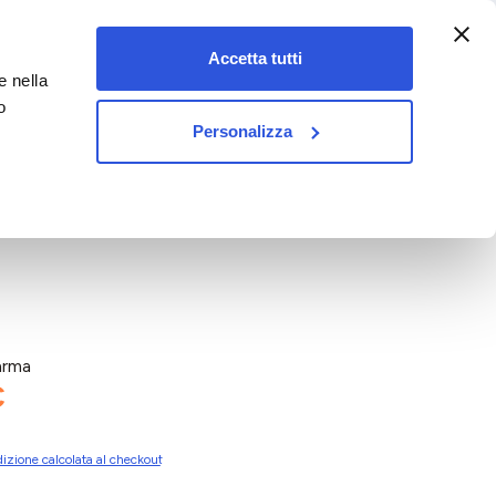
:00-18:00)
Accetta tutti
e nella
vet&pet
o
Personalizza
arma
€
izione calcolata al checkout