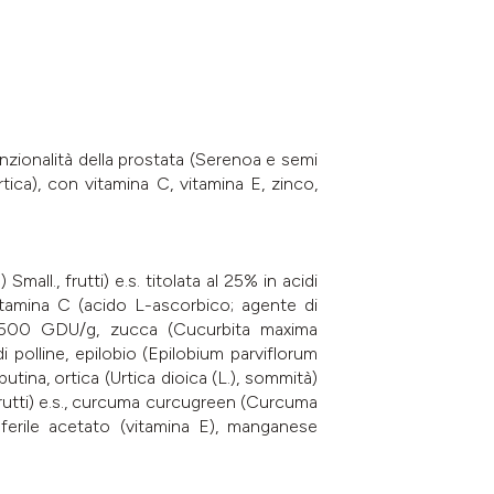
unzionalità della prostata (Serenoa e semi
rtica), con vitamina C, vitamina E, zinco,
all., frutti) e.s. titolata al 25% in acidi
 vitamina C (acido L-ascorbico; agente di
 2.500 GDU/g, zucca (Cucurbita maxima
i polline, epilobio (Epilobium parviflorum
butina, ortica (Urtica dioica (L.), sommità)
 frutti) e.s., curcuma curcugreen (Curcuma
coferile acetato (vitamina E), manganese