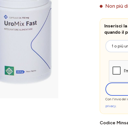
Non più di
Inserisci 
quando il p
Con l'invio del
privacy
.
Codice Mins