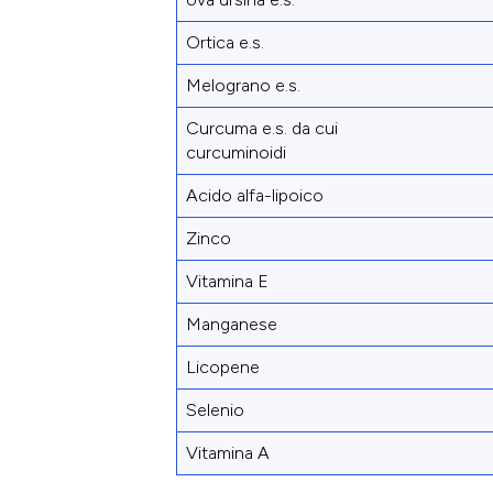
Ortica e.s.
Melograno e.s.
Curcuma e.s. da cui
curcuminoidi
Acido alfa-lipoico
Zinco
Vitamina E
Manganese
Licopene
Selenio
Vitamina A