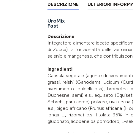
DESCRIZIONE
ULTERIORI INFORM
UroMix
Fast
Descrizione
Integratore alimentare ideato specificame
di Zucca), la funzionalità delle vie urin
selenio e manganese, che contribuiscono a
Ingredienti
Capsula vegetale (agente di rivestimento: 
grassi, reishi (Ganodema lucidum (Curtis
rivestimento: etilcellulosa), bromel
Duchesne, semi) e.s., equiseto (Equisetum
Schreb., parti aeree) polvere, uva ursina (
e.s., pigeo africano (Prunus africana (Ho
longa L., rizoma) e.s. titolata 95% in 
gluconato, licopene da pomodoro, L-selen