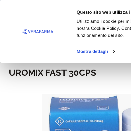
Passa al contenuto principale
BISOGNO 
Questo sito web utilizza i
Salta alla ricerca
Utilizziamo i cookie per mig
nostra Cookie Policy. Cont
Passa alla navigazione principale
funzionamento del sito.
Mostra dettagli
Home
Alimentazione e integratori
UROMIX FAST 30CPS
Salta la galleria di immagini