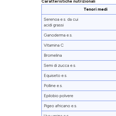
Caratteristiche nutrizionali
Tenori medi
Serenoa e.s. da cui
acidi grassi
Ganoderma e.s.
Vitamina C
Bromelina
Semi di zucca e.s.
Equiseto e.s.
Polline e.s.
Epilobio polvere
Pigeo africano e.s.
Uva ursina e.s.