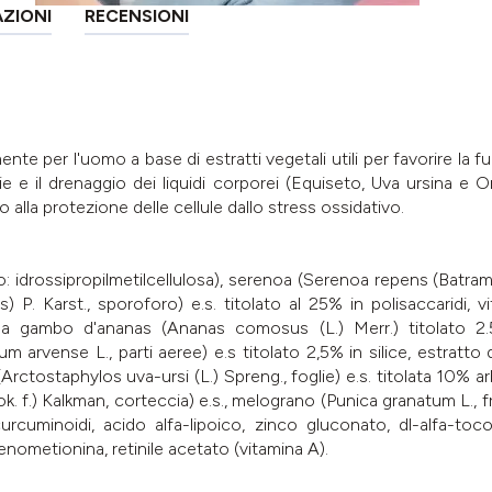
AZIONI
RECENSIONI
nte per l'uomo a base di estratti vegetali utili per favorire la f
arie e il drenaggio dei liquidi corporei (Equiseto, Uva ursina e O
lla protezione delle cellule dallo stress ossidativo.
idrossipropilmetilcellulosa), serenoa (Serenoa repens (Batram) Sm
) P. Karst., sporoforo) e.s. titolato al 25% in polisaccaridi,
ina da gambo d'ananas (Ananas comosus (L.) Merr.) titolato
 arvense L., parti aeree) e.s titolato 2,5% in silice, estratto d
Arctostaphylos uva-ursi (L.) Spreng., foglie) e.s. titolata 10% ar
ok. f.) Kalkman, corteccia) e.s., melograno (Punica granatum L.,
curcuminoidi, acido alfa-lipoico, zinco gluconato, dl-alfa-to
ometionina, retinile acetato (vitamina A).