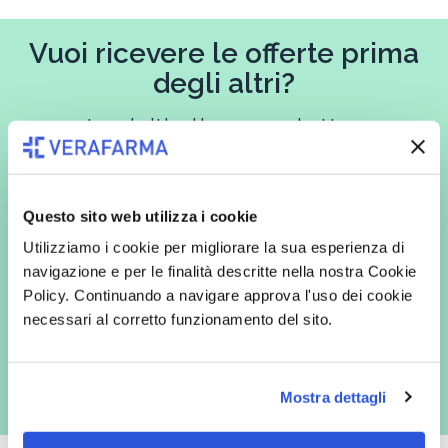
Vuoi ricevere le offerte prima
degli altri?
Iscriviti alla newsletter
Questo sito web utilizza i cookie
In qualità di interessato, avendo letto l’informativa
Privacy Policy
Utilizziamo i cookie per migliorare la sua esperienza di
redatta ai sensi del Regolamento EU 2016/679, acconsento
espressamente al trattamento dei miei dati personali per finalità
navigazione e per le finalità descritte nella nostra Cookie
commerciali da parte di Verafarma, tra cui invio di comunicazioni
Policy. Continuando a navigare approva l'uso dei cookie
marketing (con modalità telematiche - quali ad es. newsletter ed e-mail
con inviti e comunicazioni commerciali - e modalità tradizionali, quali ad
necessari al corretto funzionamento del sito.
es. posta cartacea)
Mostra dettagli