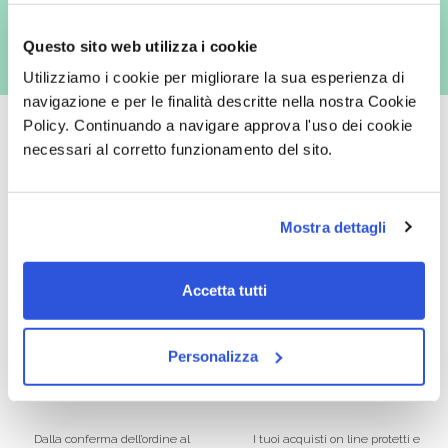
Questo sito web utilizza i cookie
Utilizziamo i cookie per migliorare la sua esperienza di
navigazione e per le finalità descritte nella nostra Cookie
Policy. Continuando a navigare approva l'uso dei cookie
necessari al corretto funzionamento del sito.
Oltre 50.000 prodotti
Spedizione gratuita
Mostra dettagli
Catalogo prodotti ampio e completo
Con un acquisto minimo di 29.90 €
per soddisfare tutte le esigenze.
la spedizione la regaliamo noi.
Spedizioni in tutta Europa a 20€.
Accetta tutti
Personalizza
Consegna veloce
Pagamenti sicuri
Dalla conferma dell’ordine al
I tuoi acquisti on line protetti e