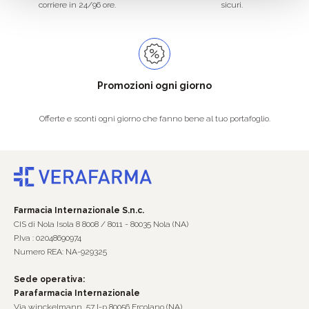
corriere in 24/96 ore.
sicuri.
Promozioni ogni giorno
Offerte e sconti ogni giorno che fanno bene al tuo portafoglio.
Farmacia Internazionale S.n.c.
CIS di Nola Isola 8 8008 / 8011 - 80035 Nola (NA)
P.Iva : 02048690974
Numero REA: NA-929325
Sede operativa:
Parafarmacia Internazionale
Via winckelmann, 57 l-p 80056 Ercolano (NA)