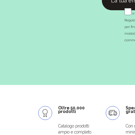
In
Regola
per fi
modali
commer
Oltre 50.000
Spe
prodotti
grat
Catalogo prodotti
Con 
ampio e completo
mini