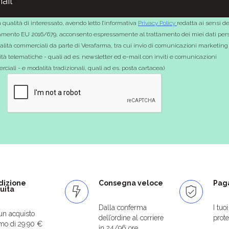
 qualità di interessato, avendo letto l’informativa
Privacy Policy
redatta ai sensi de
mento EU 2016/679, acconsento espressamente al trattamento dei miei dati pers
nalità commerciali da parte di Verafarma, tra cui invio di comunicazioni marketing
tà telematiche - quali ad es. newsletter ed e-mail con inviti e comunicazioni
ciali - e modalità tradizionali, quali ad es. posta cartacea)
dizione
Consegna veloce
Paga
uita
Dalla conferma
I tuo
un acquisto
dell’ordine al corriere
protet
mo di 29.90 €
in 24/96 ore.