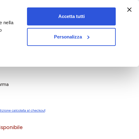
:00-18:00)
Accetta tutti
e nella
vet&pet
o
Personalizza
arma
izione calcolata al checkout
sponibile