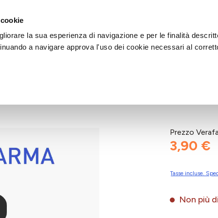
DI AIUTO?
CHIAMACI AL NUMERO 030 764 1124
(LUN-VEN / 9:30-13:00 / 15
 cookie
liorare la sua esperienza di navigazione e per le finalità descritt
inuando a navigare approva l'uso dei cookie necessari al corrett
AM MASK
Prezzo Veraf
3,90 €
Tasse incluse. Sped
Non più di