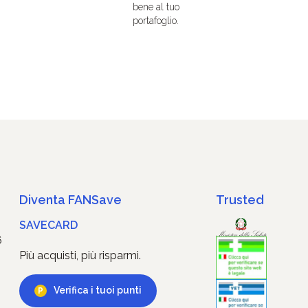
bene al tuo
portafoglio.
Diventa FANSave
Trusted
SAVECARD
6
Più acquisti, più risparmi.
Verifica i tuoi punti