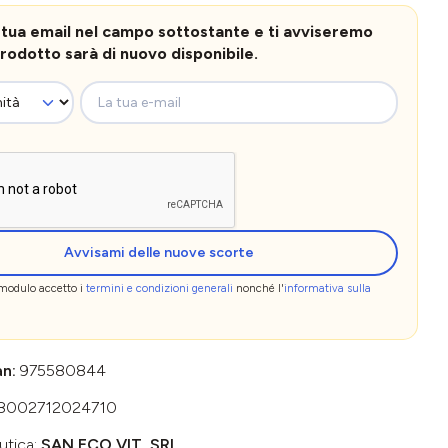
la tua email nel campo sottostante e ti avviseremo
rodotto sarà di nuovo disponibile.
La tua e-mail
Avvisami delle nuove scorte
 modulo accetto i
termini e condizioni generali
nonché l'
informativa sulla
an:
975580844
8002712024710
utica:
SAN.ECO.VIT. SRL