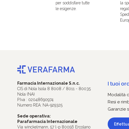
per soddisfare tutte
la sp
le esigenze.
regal
Spedi
Euro
I tuoi ord
Farmacia Internazionale S.n.c.
CIS di Nola Isola 8 8008 / 8011 - 80035
Nola (NA)
Modalità 
P.Iva : 02048690974
Resi e rim
Numero REA: NA-929325
Garanzie s
Sede operativa:
Parafarmacia Internazionale
Effettu
Via winckelmann, 57 l-p 80056 Ercolano