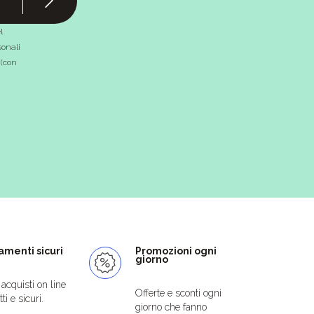
l
onali
 (con
menti sicuri
Promozioni ogni
giorno
i acquisti on line
Offerte e sconti ogni
ti e sicuri.
giorno che fanno