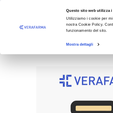
Passa al contenuto principale
BISOGNO 
Questo sito web utilizza i
Salta alla ricerca
Utilizziamo i cookie per mig
nostra Cookie Policy. Cont
Passa alla navigazione principale
funzionamento del sito.
Mostra dettagli
SYNERGY DERM BLACK CRE
Salta la galleria di immagini