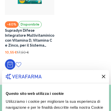
-40%
Disponibile
Supradyn Difese
Integratore Multivitaminico
con Vitamina D, Vitamina C
e Zinco, per il Sistema
Immunitario, 15 Compresse
10,55 €
17,50 €
Effervescenti
Aggiungi al carrello
Vuoi ricevere le offerte prima
Questo sito web utilizza i cookie
degli altri?
Utilizziamo i cookie per migliorare la sua esperienza di
navigazione e per le finalità descritte nella nostra Cookie