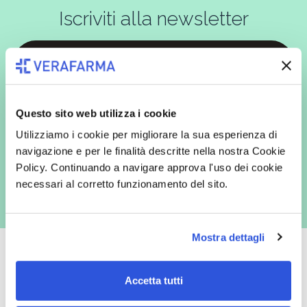
Iscriviti alla newsletter
In qualità di interessato, avendo letto l’informativa
Privacy Policy
redatta ai sensi del Regolamento EU 2016/679, acconsento
espressamente al trattamento dei miei dati personali per finalità
Questo sito web utilizza i cookie
commerciali da parte di Verafarma, tra cui invio di comunicazioni
Utilizziamo i cookie per migliorare la sua esperienza di
marketing (con modalità telematiche - quali ad es. newsletter ed e-mail
con inviti e comunicazioni commerciali - e modalità tradizionali, quali ad
navigazione e per le finalità descritte nella nostra Cookie
es. posta cartacea)
Policy. Continuando a navigare approva l'uso dei cookie
necessari al corretto funzionamento del sito.
Mostra dettagli
Accetta tutti
Oltre 50.000 prodotti
Spedizione gratuita