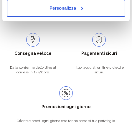
Personalizza
Catalogo prodotti ampio e completo
Con un acquisto minimo di 29.90 €
per soddisfare tutte le esigenze.
la spedizione la regaliamo noi.
Spedizioni in tutta Europa a 20€.
Consegna veloce
Pagamenti sicuri
Dalla conferma dell’ordine al
I tuoi acquisti on line protetti e
corriere in 24/96 ore.
sicuri.
Promozioni ogni giorno
Offerte e sconti ogni giorno che fanno bene al tuo portafoglio.