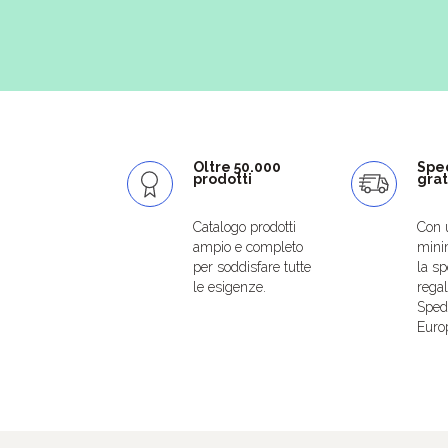
Oltre 50.000
Spe
prodotti
grat
Catalogo prodotti
Con 
ampio e completo
mini
per soddisfare tutte
la sp
le esigenze.
regal
Spedi
Euro