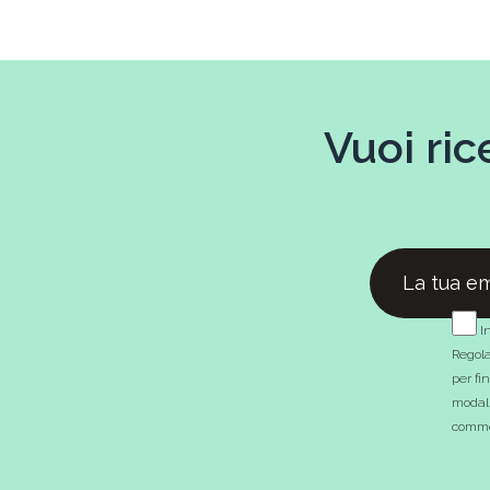
Vuoi ric
In
Regola
per fi
modali
commer