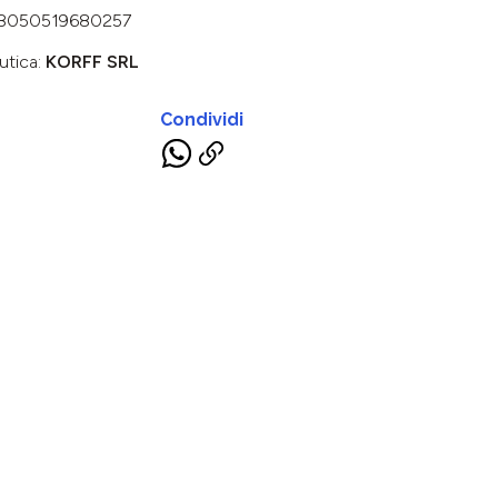
8050519680257
utica:
KORFF SRL
Condividi