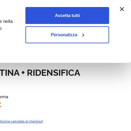
:00-18:00)
Accetta tutti
e nella
vet&pet
o
Personalizza
NA + RIDENSIFICA
arma
€
izione calcolata al checkout