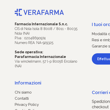
I tuoi ord
Farmacia Internazionale S.n.c.
CIS di Nola Isola 8 8008 / 8011 - 80035
Nola (NA)
Modalità 
P.Iva : 02048690974
Resi e rim
Numero REA: NA-929325
Garanzie s
Sede operativa:
Parafarmacia Internazionale
Effettu
Via winckelmann, 57 l-p 80056 Ercolano
(NA)
Informazioni
Corrieri
Chi siamo
Contatti
Spedizioni
Privacy Policy
checkout