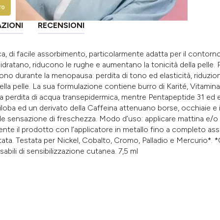
AZIONI
RECENSIONI
a, di facile assorbimento, particolarmente adatta per il contorno
idratano, riducono le rughe e aumentano la tonicità della pelle. 
no durante la menopausa: perdita di tono ed elasticità, riduzione
della pelle. La sua formulazione contiene burro di Karité, Vitami
re la perdita di acqua transepidermica, mentre Pentapeptide 31 ed 
loba ed un derivato della Caffeina attenuano borse, occhiaie e i
ole sensazione di freschezza. Modo d’uso: applicare mattina e/
nte il prodotto con l’applicatore in metallo fino a completo a
a. Testata per Nickel, Cobalto, Cromo, Palladio e Mercurio*. *O
bili di sensibilizzazione cutanea. 7,5 ml