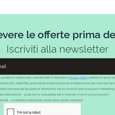
evere le offerte prima deg
Iscriviti alla newsletter
 qualità di interessato, avendo letto l’informativa
Privacy Policy
redatta ai sensi de
mento EU 2016/679, acconsento espressamente al trattamento dei miei dati pers
nalità commerciali da parte di Verafarma, tra cui invio di comunicazioni marketing
tà telematiche - quali ad es. newsletter ed e-mail con inviti e comunicazioni
ciali - e modalità tradizionali, quali ad es. posta cartacea)