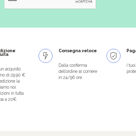
dizione
Consegna veloce
Paga
uita
Dalla conferma
I tuo
un acquisto
dell’ordine al corriere
protet
mo di 29.90 €
in 24/96 ore.
edizione la
iamo noi.
zioni in tutta
pa a 20€.