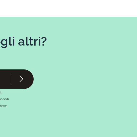
li altri?
l
onali
 (con