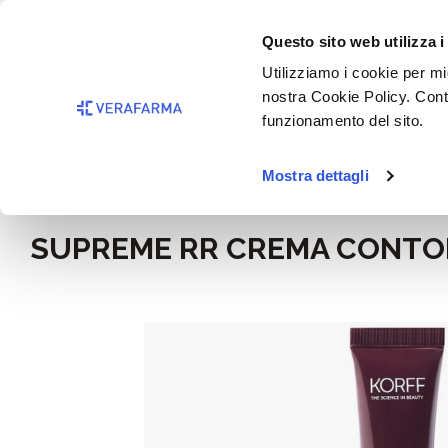
Passa al contenuto principale
BISOGNO 
Questo sito web utilizza i
Salta alla ricerca
Utilizziamo i cookie per mig
nostra Cookie Policy. Cont
Passa alla navigazione principale
funzionamento del sito.
Mostra dettagli
Home
Igiene e cosmesi
SUPREME RR CREMA CONTORN
Salta la galleria di immagini