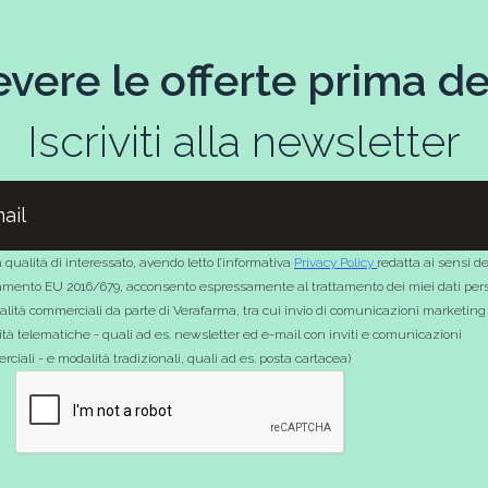
evere le offerte prima deg
Iscriviti alla newsletter
 qualità di interessato, avendo letto l’informativa
Privacy Policy
redatta ai sensi de
mento EU 2016/679, acconsento espressamente al trattamento dei miei dati pers
nalità commerciali da parte di Verafarma, tra cui invio di comunicazioni marketing
tà telematiche - quali ad es. newsletter ed e-mail con inviti e comunicazioni
ciali - e modalità tradizionali, quali ad es. posta cartacea)