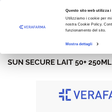
Passa al contenuto principale
BISOGNO 
Questo sito web utilizza i
Salta alla ricerca
Utilizziamo i cookie per mig
nostra Cookie Policy. Cont
Passa alla navigazione principale
funzionamento del sito.
Mostra dettagli
Home
Igiene e cosmesi
SUN SECURE LAIT 50+ 250ML
Salta la galleria di immagini