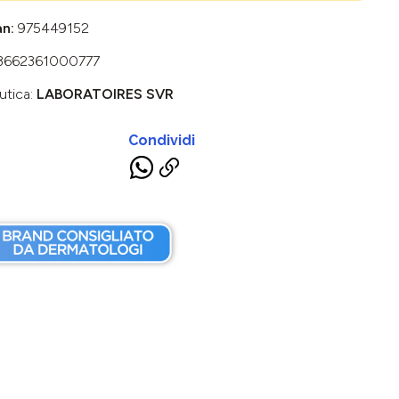
an:
975449152
3662361000777
utica:
LABORATOIRES SVR
Condividi