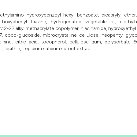
ethylamino hydroxybenzoyl hexyl benzoate, dicaprylyl ether, s
thoxyphenyl triazine, hydrogenated vegetable oil, diethyl
/c12-22 alkyl methacrylate copolymer, niacinamide, hydroxyethyl
7, coco-glucoside, microcrystalline cellulose, neopentyl glyco
arginine, citric acid, tocopherol, cellulose gum, polysorbate 6
l, lecithin, Lepidium sativum sprout extract.