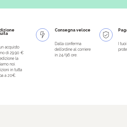
dizione
Consegna veloce
Paga
uita
Dalla conferma
I tuo
un acquisto
dell’ordine al corriere
protet
mo di 29.90 €
in 24/96 ore.
edizione la
iamo noi.
zioni in tutta
pa a 20€.