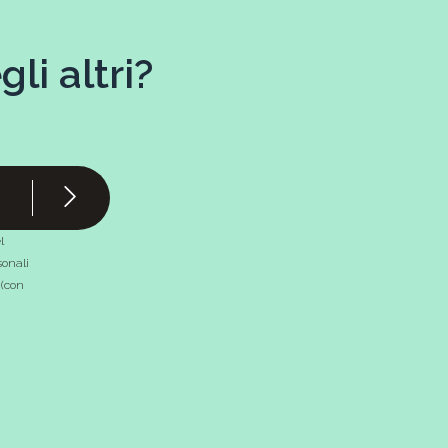
li altri?
l
onali
 (con