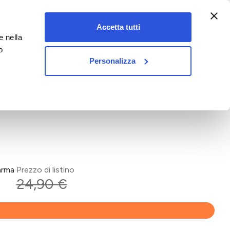
:00-18:00)
Accetta tutti
e nella
vet&pet
o
Personalizza
arma
Prezzo di listino
24,90 €