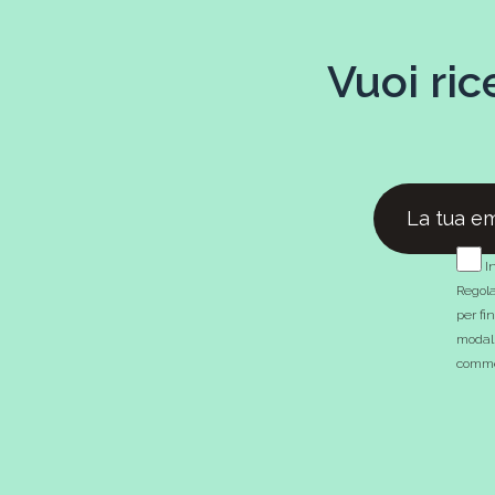
Vuoi ric
In
Regola
per fi
modali
commer