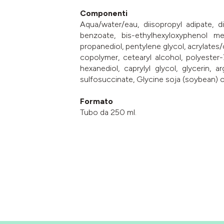
Componenti
Aqua/water/eau, diisopropyl adipate, di
benzoate, bis-ethylhexyloxyphenol me
propanediol, pentylene glycol, acrylates
copolymer, cetearyl alcohol, polyester-
hexanediol, caprylyl glycol, glycerin, 
sulfosuccinate, Glycine soja (soybean) oi
Formato
Tubo da 250 ml.