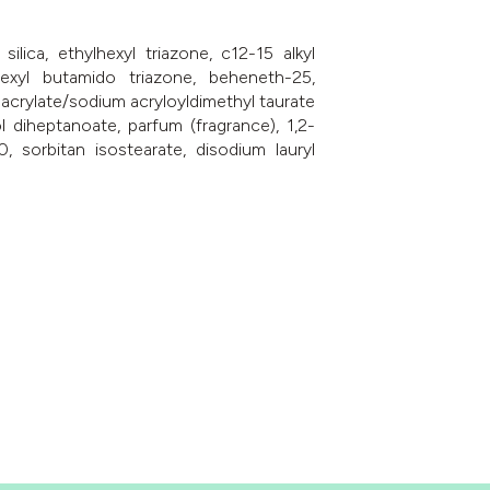
ilica, ethylhexyl triazone, c12-15 alkyl
hexyl butamido triazone, beheneth-25,
 acrylate/sodium acryloyldimethyl taurate
l diheptanoate, parfum (fragrance), 1,2-
0, sorbitan isostearate, disodium lauryl