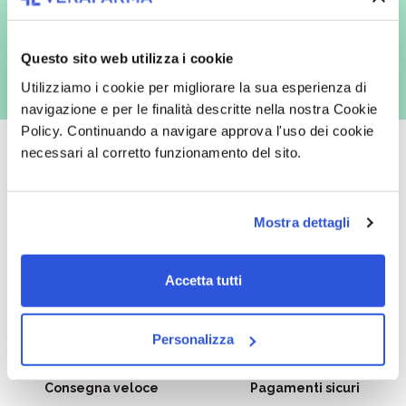
con inviti e comunicazioni commerciali - e modalità tradizionali, quali ad
es. posta cartacea)
Questo sito web utilizza i cookie
Utilizziamo i cookie per migliorare la sua esperienza di
navigazione e per le finalità descritte nella nostra Cookie
Policy. Continuando a navigare approva l'uso dei cookie
necessari al corretto funzionamento del sito.
Oltre 50.000 prodotti
Spedizione gratuita
Mostra dettagli
Catalogo prodotti ampio e completo
Con un acquisto minimo di 29.90 €
per soddisfare tutte le esigenze.
la spedizione la regaliamo noi.
Accetta tutti
Spedizioni in tutta Europa a 20€.
Personalizza
Consegna veloce
Pagamenti sicuri