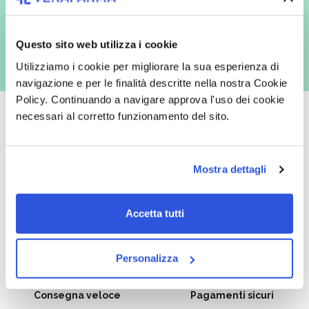
con inviti e comunicazioni commerciali - e modalità tradizionali, quali ad
es. posta cartacea)
Questo sito web utilizza i cookie
Utilizziamo i cookie per migliorare la sua esperienza di
navigazione e per le finalità descritte nella nostra Cookie
Policy. Continuando a navigare approva l'uso dei cookie
necessari al corretto funzionamento del sito.
Oltre 50.000 prodotti
Spedizione gratuita
Mostra dettagli
Catalogo prodotti ampio e completo
Con un acquisto minimo di 29.90 €
per soddisfare tutte le esigenze.
la spedizione la regaliamo noi.
Accetta tutti
Spedizioni in tutta Europa a 20€.
Personalizza
Consegna veloce
Pagamenti sicuri