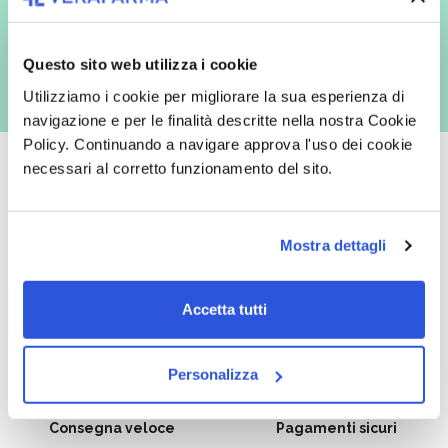
con inviti e comunicazioni commerciali - e modalità tradizionali, quali ad
es. posta cartacea)
Questo sito web utilizza i cookie
Utilizziamo i cookie per migliorare la sua esperienza di
navigazione e per le finalità descritte nella nostra Cookie
Policy. Continuando a navigare approva l'uso dei cookie
necessari al corretto funzionamento del sito.
Oltre 50.000 prodotti
Spedizione gratuita
Mostra dettagli
Catalogo prodotti ampio e completo
Con un acquisto minimo di 29.90 €
per soddisfare tutte le esigenze.
la spedizione la regaliamo noi.
Accetta tutti
Spedizioni in tutta Europa a 20€.
Personalizza
Consegna veloce
Pagamenti sicuri