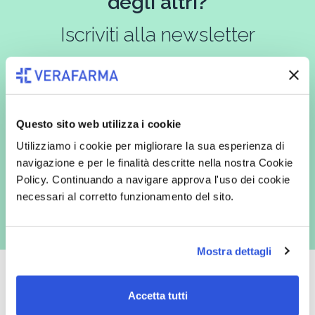
degli altri?
Iscriviti alla newsletter
In qualità di interessato, avendo letto l’informativa
Privacy Policy
redatta ai sensi del Regolamento EU 2016/679, acconsento
Questo sito web utilizza i cookie
espressamente al trattamento dei miei dati personali per finalità
commerciali da parte di Verafarma, tra cui invio di comunicazioni
Utilizziamo i cookie per migliorare la sua esperienza di
marketing (con modalità telematiche - quali ad es. newsletter ed e-mail
navigazione e per le finalità descritte nella nostra Cookie
con inviti e comunicazioni commerciali - e modalità tradizionali, quali ad
es. posta cartacea)
Policy. Continuando a navigare approva l'uso dei cookie
necessari al corretto funzionamento del sito.
Mostra dettagli
Accetta tutti