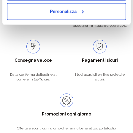
Oltre 50.000 prodotti
Spedizione gratuita
Personalizza
Catalogo prodotti ampio e completo
Con un acquisto minimo di 29.90 €
per soddisfare tutte le esigenze.
la spedizione la regaliamo noi.
Spedizioni in tutta Europa a 20€.
Consegna veloce
Pagamenti sicuri
Dalla conferma dell’ordine al
I tuoi acquisti on line protetti e
corriere in 24/96 ore.
sicuri.
Promozioni ogni giorno
Offerte e sconti ogni giorno che fanno bene al tuo portafoglio.