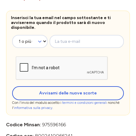
Inserisci la tua email nel campo sottostante e ti
avviseremo quando il prodotto sarà di nuovo
disponibile.
La tua e-mail
Avvisami delle nuove scorte
Con l'invio del modulo accetto i
termini e condizioni generali
nonché
l'
informativa sulla privacy
.
Codice Minsan:
975596166
Codice ean:
8002410066241