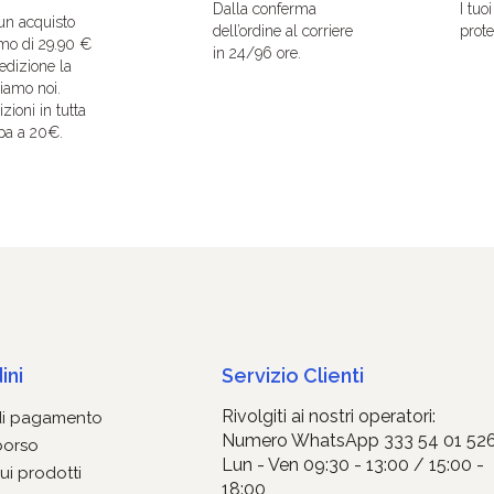
Dalla conferma
I tuo
un acquisto
dell’ordine al corriere
protet
mo di 29.90 €
in 24/96 ore.
edizione la
iamo noi.
zioni in tutta
pa a 20€.
ini
Servizio Clienti
Rivolgiti ai nostri operatori:
di pagamento
Numero WhatsApp 333 54 01 52
borso
Lun - Ven 09:30 - 13:00 / 15:00 -
ui prodotti
18:00