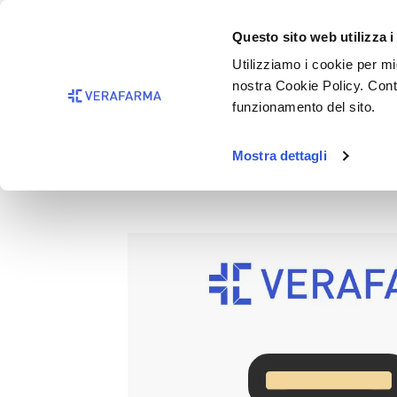
Passa al contenuto principale
BISOGNO 
Questo sito web utilizza i
Salta alla ricerca
Utilizziamo i cookie per mig
nostra Cookie Policy. Cont
Passa alla navigazione principale
funzionamento del sito.
Mostra dettagli
SOMAT C VISO 4D BOOSTER 
Salta la galleria di immagini