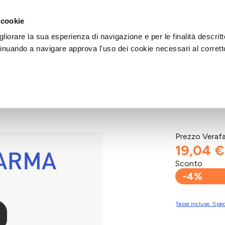
DI AIUTO?
CHIAMACI AL NUMERO 030 764 1124
(LUN-VEN / 9:30-13:00 / 15
 cookie
liorare la sua esperienza di navigazione e per le finalità descritt
inuando a navigare approva l'uso dei cookie necessari al corrett
30 OS
Prezzo Veraf
19,04 €
Sconto
-4%
Tasse incluse. Sped