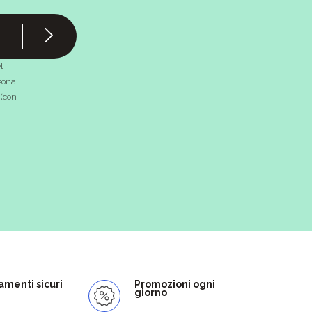
l
onali
 (con
menti sicuri
Promozioni ogni
giorno