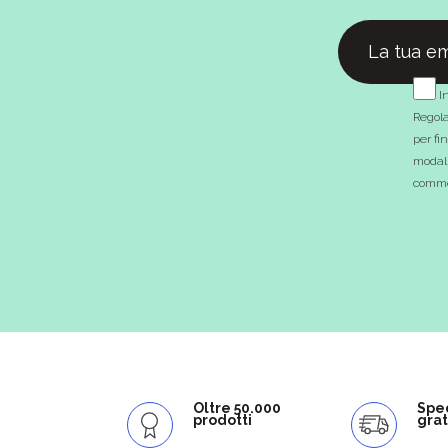
In
Regola
per fi
modali
commer
Oltre 50.000
Spe
prodotti
grat