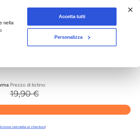
:00-18:00)
Accetta tutti
e nella
vet&pet
o
Personalizza
arma
Prezzo di listino
19,90 €
izione calcolata al checkout