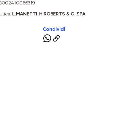
8002410066319
utica:
L.MANETTI-H.ROBERTS & C. SPA
Condividi