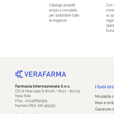
Catalogo prodotti
Con 
ampio e completo
mini
per soddisfare tutte
la sp
le esigenze.
regal
Spedi
Euro
I tuoi ord
Farmacia Internazionale S.n.c.
CIS di Nola Isola 8 8008 / 8011 - 80035
Nola (NA)
Modalità 
P.Iva : 02048690974
Resi e rim
Numero REA: NA-929325
Garanzie s