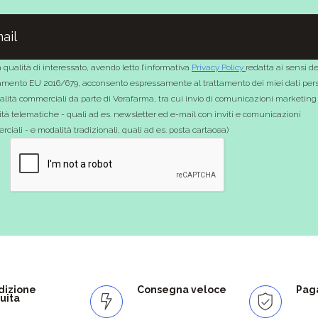
 qualità di interessato, avendo letto l’informativa
Privacy Policy
redatta ai sensi de
mento EU 2016/679, acconsento espressamente al trattamento dei miei dati pers
nalità commerciali da parte di Verafarma, tra cui invio di comunicazioni marketing
tà telematiche - quali ad es. newsletter ed e-mail con inviti e comunicazioni
ciali - e modalità tradizionali, quali ad es. posta cartacea)
dizione
Consegna veloce
Paga
uita