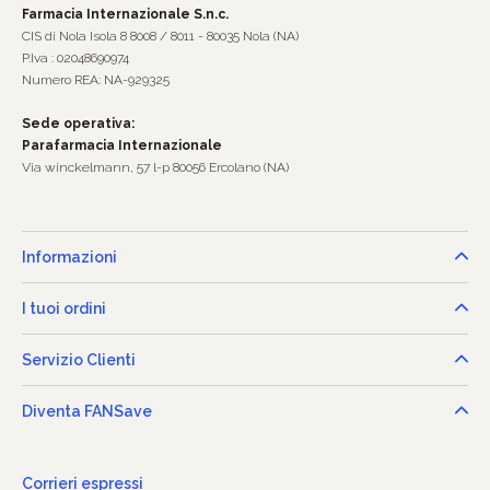
Farmacia Internazionale S.n.c.
CIS di Nola Isola 8 8008 / 8011 - 80035 Nola (NA)
P.Iva : 02048690974
Numero REA: NA-929325
Sede operativa:
Parafarmacia Internazionale
Via winckelmann, 57 l-p 80056 Ercolano (NA)
Informazioni
I tuoi ordini
Servizio Clienti
Diventa FANSave
Corrieri espressi