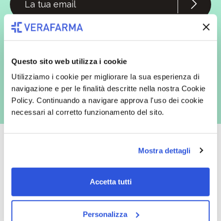
In qualità di interessato, avendo letto l’informativa
Privacy Policy
redatta ai sensi del Regolamento EU 2016/679, acconsento
espressamente al trattamento dei miei dati personali per finalità
commerciali da parte di Verafarma, tra cui invio di comunicazioni
marketing (con modalità telematiche - quali ad es. newsletter ed e-mail
Questo sito web utilizza i cookie
con inviti e comunicazioni commerciali - e modalità tradizionali, quali ad
es. posta cartacea)
Utilizziamo i cookie per migliorare la sua esperienza di
navigazione e per le finalità descritte nella nostra Cookie
Policy. Continuando a navigare approva l'uso dei cookie
necessari al corretto funzionamento del sito.
Mostra dettagli
Oltre 50.000 prodotti
Spedizione gratuita
Accetta tutti
Catalogo prodotti ampio e completo
Con un acquisto minimo di 29.90 €
per soddisfare tutte le esigenze.
la spedizione la regaliamo noi.
Spedizioni in tutta Europa a 20€.
Personalizza