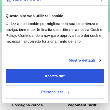
con inviti e comunicazioni commerciali - e modalità tradizionali, quali ad
es. posta cartacea)
Questo sito web utilizza i cookie
Utilizziamo i cookie per migliorare la sua esperienza di
navigazione e per le finalità descritte nella nostra Cookie
Policy. Continuando a navigare approva l'uso dei cookie
necessari al corretto funzionamento del sito.
Oltre 50.000 prodotti
Spedizione gratuita
Mostra dettagli
Catalogo prodotti ampio e completo
Con un acquisto minimo di 29.90 €
per soddisfare tutte le esigenze.
la spedizione la regaliamo noi.
Accetta tutti
Spedizioni in tutta Europa a 20€.
Personalizza
Consegna veloce
Pagamenti sicuri