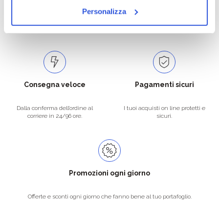
Personalizza
Catalogo prodotti ampio e completo
Con un acquisto minimo di 29.90 €
per soddisfare tutte le esigenze.
la spedizione la regaliamo noi.
Spedizioni in tutta Europa a 20€.
Consegna veloce
Pagamenti sicuri
Dalla conferma dell’ordine al
I tuoi acquisti on line protetti e
corriere in 24/96 ore.
sicuri.
Promozioni ogni giorno
Offerte e sconti ogni giorno che fanno bene al tuo portafoglio.