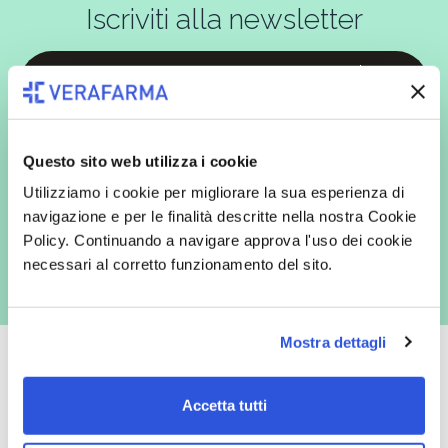
Iscriviti alla newsletter
In qualità di interessato, avendo letto l’informativa
Privacy Policy
redatta ai sensi del Regolamento EU 2016/679, acconsento
espressamente al trattamento dei miei dati personali per finalità
Questo sito web utilizza i cookie
commerciali da parte di Verafarma, tra cui invio di comunicazioni
marketing (con modalità telematiche - quali ad es. newsletter ed e-mail
Utilizziamo i cookie per migliorare la sua esperienza di
con inviti e comunicazioni commerciali - e modalità tradizionali, quali ad
navigazione e per le finalità descritte nella nostra Cookie
es. posta cartacea)
Policy. Continuando a navigare approva l'uso dei cookie
necessari al corretto funzionamento del sito.
Mostra dettagli
Accetta tutti
Oltre 50.000 prodotti
Spedizione gratuita