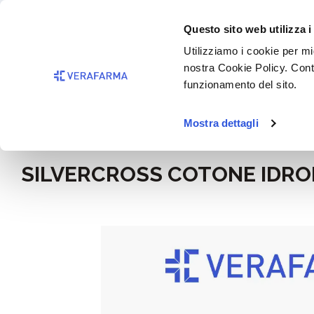
Passa al contenuto principale
BISOGNO 
Questo sito web utilizza i
Salta alla ricerca
Utilizziamo i cookie per mig
nostra Cookie Policy. Cont
Passa alla navigazione principale
funzionamento del sito.
Mostra dettagli
Home
Benessere
SILVERCROSS COTONE IDRO
Salta la galleria di immagini