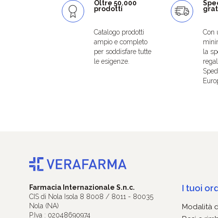
Oltre 50.000
Spe
prodotti
grat
Catalogo prodotti
Con 
ampio e completo
mini
per soddisfare tutte
la sp
le esigenze.
regal
Spedi
Euro
I tuoi ord
Farmacia Internazionale S.n.c.
CIS di Nola Isola 8 8008 / 8011 - 80035
Nola (NA)
Modalità 
P.Iva : 02048690974