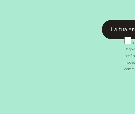
In
Regola
per fi
modali
commer