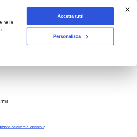
:00-18:00)
Accetta tutti
e nella
vet&pet
o
Personalizza
arma
izione calcolata al checkout