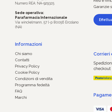
Resi e rim
Numero REA: NA-929325
Garanzie s
Sede operativa:
Parafarmacia Internazionale
Effettu
Via winckelmann, 57 l-p 80056 Ercolano
(NA)
Informazioni
Corrieri
Chi siamo
Contatti
Spedizioni
Privacy Policy
checkout
Cookie Policy
Condizioni di vendita
Programma fedeltà
FAQ
Pagament
Marchi