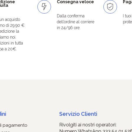
dizione
Consegna veloce
Paga
uita
Dalla conferma
I tuo
un acquisto
dell’ordine al corriere
protet
mo di 29.90 €
in 24/96 ore.
edizione la
iamo noi.
zioni in tutta
pa a 20€.
ini
Servizio Clienti
Rivolgiti ai nostri operatori:
di pagamento
Numero WhatsApp 333 54 01 52