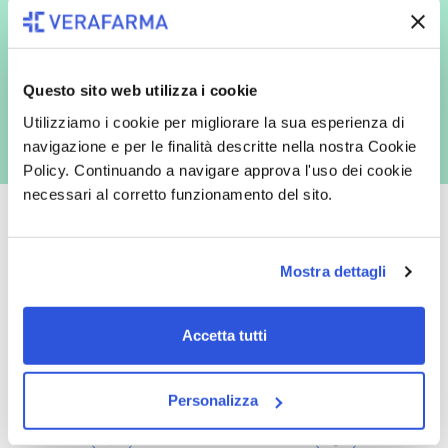
espressamente al trattamento dei miei dati personali per finalità
commerciali da parte di Verafarma, tra cui invio di comunicazioni
marketing (con modalità telematiche - quali ad es. newsletter ed e-mail
con inviti e comunicazioni commerciali - e modalità tradizionali, quali ad
es. posta cartacea)
Questo sito web utilizza i cookie
Utilizziamo i cookie per migliorare la sua esperienza di
navigazione e per le finalità descritte nella nostra Cookie
Policy. Continuando a navigare approva l'uso dei cookie
necessari al corretto funzionamento del sito.
Mostra dettagli
Oltre 50.000 prodotti
Spedizione gratuita
Catalogo prodotti ampio e completo
Con un acquisto minimo di 29.90 €
Accetta tutti
per soddisfare tutte le esigenze.
la spedizione la regaliamo noi.
Spedizioni in tutta Europa a 20€.
Personalizza