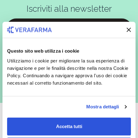
Iscriviti alla newsletter
In qualità di interessato, avendo letto l’informativa
Privacy Policy
redatta ai sensi del Regolamento EU 2016/679, acconsento
Questo sito web utilizza i cookie
espressamente al trattamento dei miei dati personali per finalità
commerciali da parte di Verafarma, tra cui invio di comunicazioni
Utilizziamo i cookie per migliorare la sua esperienza di
marketing (con modalità telematiche - quali ad es. newsletter ed e-mail
con inviti e comunicazioni commerciali - e modalità tradizionali, quali ad
navigazione e per le finalità descritte nella nostra Cookie
es. posta cartacea)
Policy. Continuando a navigare approva l'uso dei cookie
necessari al corretto funzionamento del sito.
Mostra dettagli
Accetta tutti
Oltre 50.000 prodotti
Spedizione gratuita