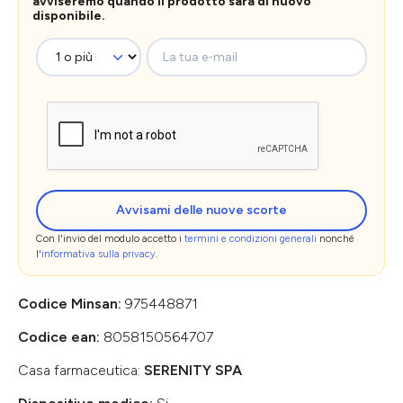
avviseremo quando il prodotto sarà di nuovo
disponibile.
La tua e-mail
Avvisami delle nuove scorte
Con l'invio del modulo accetto i
termini e condizioni generali
nonché
l'
informativa sulla privacy
.
Codice Minsan:
975448871
Codice ean:
8058150564707
Casa farmaceutica:
SERENITY SPA