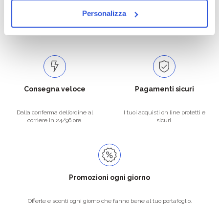
Personalizza
Catalogo prodotti ampio e completo
Con un acquisto minimo di 29.90 €
per soddisfare tutte le esigenze.
la spedizione la regaliamo noi.
Spedizioni in tutta Europa a 20€.
Consegna veloce
Pagamenti sicuri
Dalla conferma dell’ordine al
I tuoi acquisti on line protetti e
corriere in 24/96 ore.
sicuri.
Promozioni ogni giorno
Offerte e sconti ogni giorno che fanno bene al tuo portafoglio.