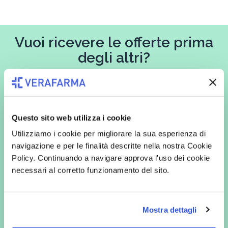
Vuoi ricevere le offerte prima
degli altri?
Iscriviti alla newsletter
Questo sito web utilizza i cookie
Utilizziamo i cookie per migliorare la sua esperienza di
In qualità di interessato, avendo letto l’informativa
Privacy Policy
redatta ai sensi del Regolamento EU 2016/679, acconsento
navigazione e per le finalità descritte nella nostra Cookie
espressamente al trattamento dei miei dati personali per finalità
Policy. Continuando a navigare approva l'uso dei cookie
commerciali da parte di Verafarma, tra cui invio di comunicazioni
marketing (con modalità telematiche - quali ad es. newsletter ed e-mail
necessari al corretto funzionamento del sito.
con inviti e comunicazioni commerciali - e modalità tradizionali, quali ad
es. posta cartacea)
Mostra dettagli