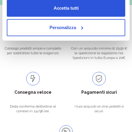
Accetta tutti
Personalizza
Oltre 50.000 prodotti
Spedizione gratuita
Catalogo prodotti ampio e completo
Con un acquisto minimo di 29.90 €
per soddisfare tutte le esigenze.
la spedizione la regaliamo noi.
Spedizioni in tutta Europa a 20€.
Consegna veloce
Pagamenti sicuri
Dalla conferma dell’ordine al
I tuoi acquisti on line protetti e
corriere in 24/96 ore.
sicuri.