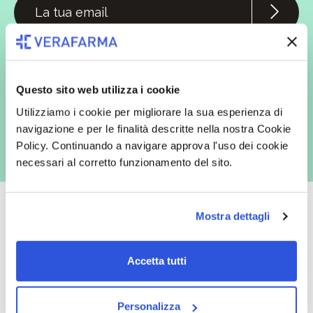
In qualità di interessato, avendo letto l’informativa
Privacy Policy
redatta ai sensi del Regolamento EU 2016/679, acconsento
espressamente al trattamento dei miei dati personali per finalità
commerciali da parte di Verafarma, tra cui invio di comunicazioni
marketing (con modalità telematiche - quali ad es. newsletter ed e-mail
Questo sito web utilizza i cookie
con inviti e comunicazioni commerciali - e modalità tradizionali, quali ad
es. posta cartacea)
Utilizziamo i cookie per migliorare la sua esperienza di
navigazione e per le finalità descritte nella nostra Cookie
Policy. Continuando a navigare approva l'uso dei cookie
necessari al corretto funzionamento del sito.
Mostra dettagli
Oltre 50.000 prodotti
Spedizione gratuita
Accetta tutti
Catalogo prodotti ampio e completo
Con un acquisto minimo di 29.90 €
per soddisfare tutte le esigenze.
la spedizione la regaliamo noi.
Personalizza
Spedizioni in tutta Europa a 20€.