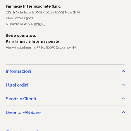
Farmacia Internazionale S.n.c.
CIS di Nola Isola 8 8008 / 8011 - 80035 Nola (NA)
P.Iva : 02048690974
Numero REA: NA-929325
Sede operativa:
Parafarmacia Internazionale
Via winckelmann, 57 l-p 80056 Ercolano (NA)
Informazioni
I tuoi ordini
Servizio Clienti
Diventa FANSave