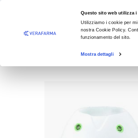
Passa al contenuto principale
BISOGNO 
Questo sito web utilizza i
Salta alla ricerca
Utilizziamo i cookie per mig
nostra Cookie Policy. Cont
Passa alla navigazione principale
funzionamento del sito.
Mostra dettagli
SCALDABIBERON THERMOB
Salta la galleria di immagini