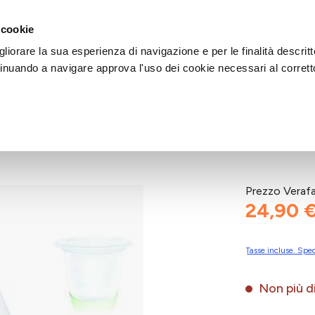
DI AIUTO?
CHIAMACI AL NUMERO 030 764 1124
(LUN-VEN / 9:30-13:00 / 15
 cookie
liorare la sua esperienza di navigazione e per le finalità descritt
inuando a navigare approva l'uso dei cookie necessari al corrett
ABY
Prezzo Veraf
24,90 
Tasse incluse. Sped
Non più di