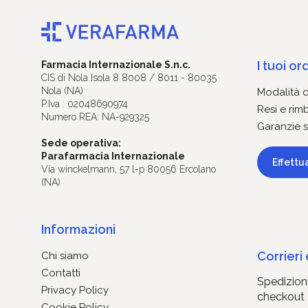
I tuoi ord
Farmacia Internazionale S.n.c.
CIS di Nola Isola 8 8008 / 8011 - 80035
Nola (NA)
Modalità 
P.Iva : 02048690974
Resi e rim
Numero REA: NA-929325
Garanzie s
Sede operativa:
Parafarmacia Internazionale
Effettu
Via winckelmann, 57 l-p 80056 Ercolano
(NA)
Informazioni
Corrieri
Chi siamo
Contatti
Spedizioni
Privacy Policy
checkout
Cookie Policy