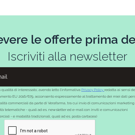
evere le offerte prima deg
Iscriviti alla newsletter
 qualità di interessato, avendo letto l’informativa
Privacy Policy
redatta ai sensi de
mento EU 2016/679, acconsento espressamente al trattamento dei miei dati pers
nalità commerciali da parte di Verafarma, tra cui invio di comunicazioni marketing
tà telematiche - quali ad es. newsletter ed e-mail con inviti e comunicazioni
ciali - e modalità tradizionali, quali ad es. posta cartacea)