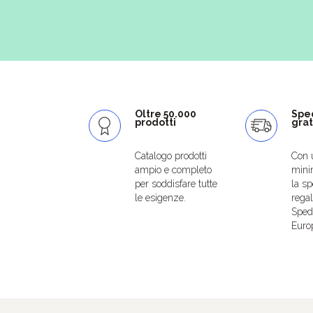
Oltre 50.000
Spe
prodotti
grat
Catalogo prodotti
Con 
ampio e completo
mini
per soddisfare tutte
la sp
le esigenze.
regal
Spedi
Euro