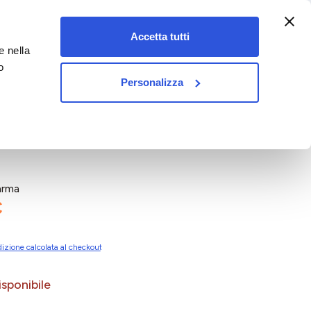
:00-18:00)
Accetta tutti
e nella
vet&pet
o
Personalizza
arma
€
izione calcolata al checkout
sponibile