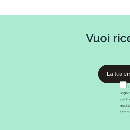
Vuoi ric
In
Regola
per fi
modali
commer