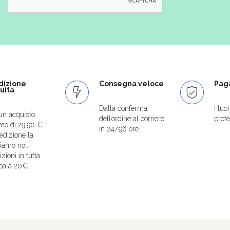
dizione
Consegna veloce
Paga
uita
Dalla conferma
I tuo
un acquisto
dell’ordine al corriere
protet
mo di 29.90 €
in 24/96 ore.
edizione la
iamo noi.
zioni in tutta
pa a 20€.