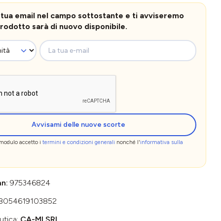
la tua email nel campo sottostante e ti avviseremo
rodotto sarà di nuovo disponibile.
La tua e-mail
Avvisami delle nuove scorte
 modulo accetto i
termini e condizioni generali
nonché l'
informativa sulla
an:
975346824
8054619103852
utica:
CA-MI SRL