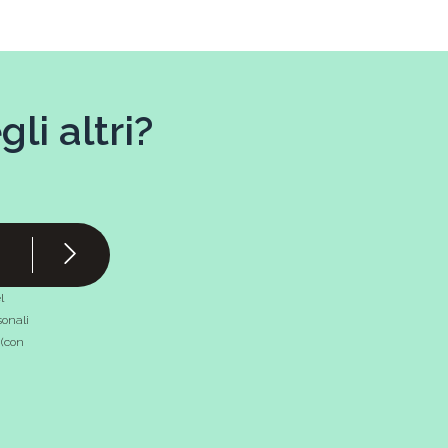
li altri?
l
onali
 (con