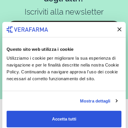
Iscriviti alla newsletter
In qualità di interessato, avendo letto l’informativa
Privacy Policy
redatta ai sensi del Regolamento EU 2016/679, acconsento
Questo sito web utilizza i cookie
espressamente al trattamento dei miei dati personali per finalità
commerciali da parte di Verafarma, tra cui invio di comunicazioni
Utilizziamo i cookie per migliorare la sua esperienza di
marketing (con modalità telematiche - quali ad es. newsletter ed e-mail
con inviti e comunicazioni commerciali - e modalità tradizionali, quali ad
navigazione e per le finalità descritte nella nostra Cookie
es. posta cartacea)
Policy. Continuando a navigare approva l'uso dei cookie
necessari al corretto funzionamento del sito.
Mostra dettagli
Accetta tutti
Oltre 50.000 prodotti
Spedizione gratuita