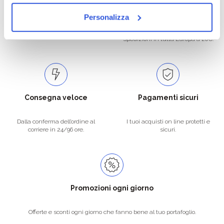
Personalizza
Catalogo prodotti ampio e completo
Con un acquisto minimo di 29.90 €
per soddisfare tutte le esigenze.
la spedizione la regaliamo noi.
Spedizioni in tutta Europa a 20€.
Consegna veloce
Pagamenti sicuri
Dalla conferma dell’ordine al
I tuoi acquisti on line protetti e
corriere in 24/96 ore.
sicuri.
Promozioni ogni giorno
Offerte e sconti ogni giorno che fanno bene al tuo portafoglio.