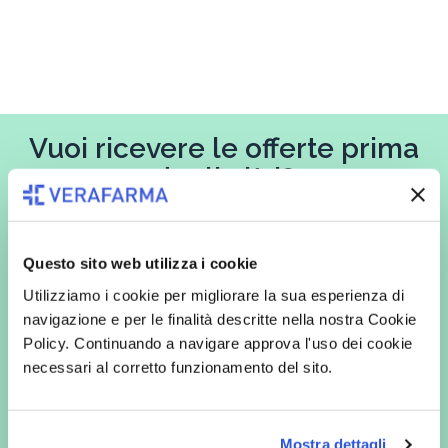
Vuoi ricevere le offerte prima
degli altri?
Iscriviti alla newsletter
Questo sito web utilizza i cookie
Utilizziamo i cookie per migliorare la sua esperienza di
navigazione e per le finalità descritte nella nostra Cookie
In qualità di interessato, avendo letto l’informativa
Privacy Policy
Policy. Continuando a navigare approva l'uso dei cookie
redatta ai sensi del Regolamento EU 2016/679, acconsento
espressamente al trattamento dei miei dati personali per finalità
necessari al corretto funzionamento del sito.
commerciali da parte di Verafarma, tra cui invio di comunicazioni
marketing (con modalità telematiche - quali ad es. newsletter ed e-mail
con inviti e comunicazioni commerciali - e modalità tradizionali, quali ad
es. posta cartacea)
Mostra dettagli