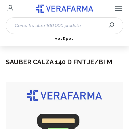
Passa al contenuto principale
vet&pet
SAUBER CALZA 140 D FNT JE/BI M
Salta la galleria di immagini