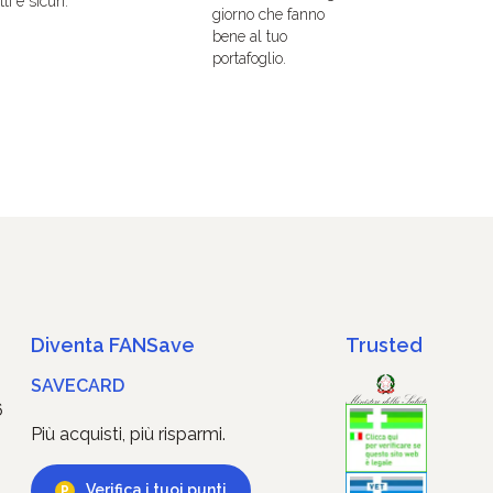
ti e sicuri.
giorno che fanno
bene al tuo
portafoglio.
Diventa FANSave
Trusted
SAVECARD
6
Più acquisti, più risparmi.
Verifica i tuoi punti