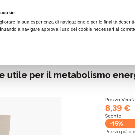
DI AIUTO?
CHIAMACI AL NUMERO 030 764 1124
(LUN-VEN / 9:30-13:00 / 15
 cookie
liorare la sua esperienza di navigazione e per le finalità descritt
inuando a navigare approva l'uso dei cookie necessari al corrett
e utile per il metabolismo ene
Prezzo Veraf
8,39 €
Sconto
-15%
Prezzo più 