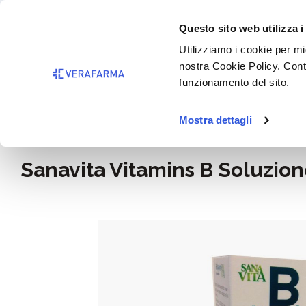
Passa al contenuto principale
BISOGNO 
Questo sito web utilizza i
Salta alla ricerca
Utilizziamo i cookie per mig
nostra Cookie Policy. Cont
Passa alla navigazione principale
funzionamento del sito.
Mostra dettagli
Home
Alimentazione e integratori
Integratori
Sanavita Vitamins B Soluzion
Salta la galleria di immagini