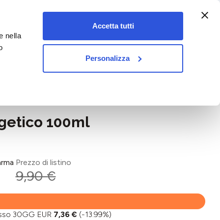
:00-18:00)
Accetta tutti
e nella
vet&pet
o
Personalizza
rgetico 100ml
arma
Prezzo di listino
9,90 €
basso 30GG EUR
7,36 €
(-13.99%)