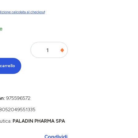
izione calcolata al checkout
e
carrello
an:
975596572
8052049551335
utica:
PALADIN PHARMA SPA
Condividi