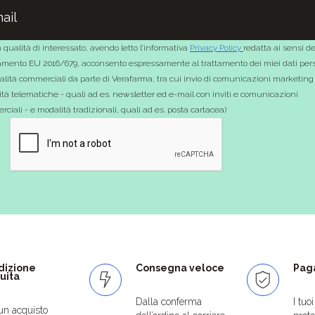
 qualità di interessato, avendo letto l’informativa
Privacy Policy
redatta ai sensi de
mento EU 2016/679, acconsento espressamente al trattamento dei miei dati pers
nalità commerciali da parte di Verafarma, tra cui invio di comunicazioni marketing
tà telematiche - quali ad es. newsletter ed e-mail con inviti e comunicazioni
ciali - e modalità tradizionali, quali ad es. posta cartacea)
dizione
Consegna veloce
Paga
uita
Dalla conferma
I tuo
un acquisto