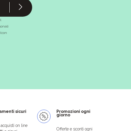
l
onali
 (con
menti sicuri
Promozioni ogni
giorno
i acquisti on line
Offerte e sconti ogni