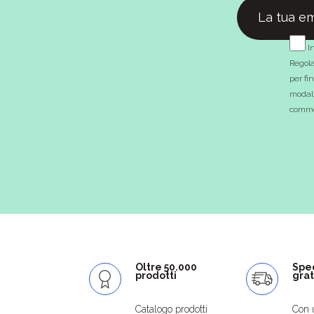
In
Regola
per fi
modali
commer
Oltre 50.000
Spe
prodotti
grat
Catalogo prodotti
Con 