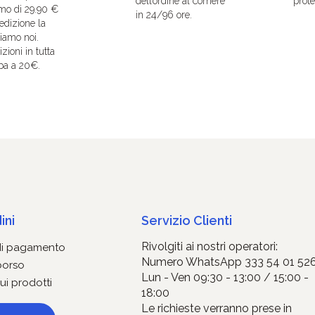
dell’ordine al corriere
protet
mo di 29.90 €
in 24/96 ore.
edizione la
iamo noi.
zioni in tutta
pa a 20€.
ini
Servizio Clienti
Rivolgiti ai nostri operatori:
di pagamento
Numero WhatsApp 333 54 01 52
borso
Lun - Ven 09:30 - 13:00 / 15:00 -
ui prodotti
18:00
Le richieste verranno prese in