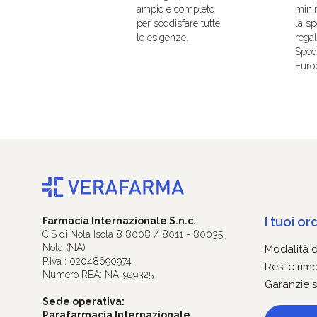
ampio e completo
mini
per soddisfare tutte
la sp
le esigenze.
regal
Spedi
Euro
I tuoi ord
Farmacia Internazionale S.n.c.
CIS di Nola Isola 8 8008 / 8011 - 80035
Nola (NA)
Modalità 
P.Iva : 02048690974
Resi e rim
Numero REA: NA-929325
Garanzie s
Sede operativa:
Parafarmacia Internazionale