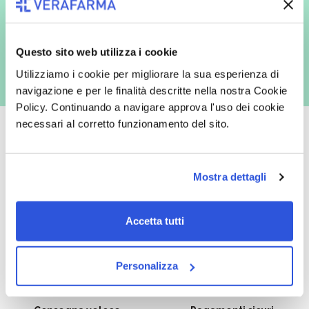
marketing (con modalità telematiche - quali ad es. newsletter ed e-mail
con inviti e comunicazioni commerciali - e modalità tradizionali, quali ad
es. posta cartacea)
Questo sito web utilizza i cookie
Utilizziamo i cookie per migliorare la sua esperienza di
navigazione e per le finalità descritte nella nostra Cookie
Policy. Continuando a navigare approva l'uso dei cookie
necessari al corretto funzionamento del sito.
Oltre 50.000 prodotti
Spedizione gratuita
Mostra dettagli
Catalogo prodotti ampio e completo
Con un acquisto minimo di 29.90 €
per soddisfare tutte le esigenze.
la spedizione la regaliamo noi.
Accetta tutti
Spedizioni in tutta Europa a 20€.
Personalizza