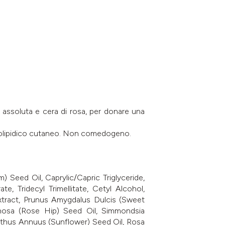
a assoluta e cera di rosa, per donare una
lm idrolipidico cutaneo. Non comedogeno.
Seed Oil, Caprylic/Capric Triglyceride,
e, Tridecyl Trimellitate, Cetyl Alcohol,
ract, Prunus Amygdalus Dulcis (Sweet
ginosa (Rose Hip) Seed Oil, Simmondsia
nthus Annuus (Sunflower) Seed Oil, Rosa