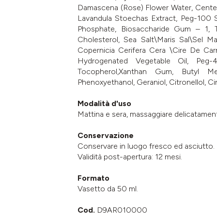
Damascena (Rose) Flower Water, Centella
Lavandula Stoechas Extract, Peg-100 S
Phosphate, Biosaccharide Gum – 1, To
Cholesterol, Sea Salt\Maris Sal\Sel M
Copernicia Cerifera Cera \Cire De Carn
Hydrogenated Vegetable Oil, Peg-
Tocopherol,Xanthan Gum, Butyl Meth
Phenoxyethanol, Geraniol, Citronellol, C
Modalità d'uso
Mattina e sera, massaggiare delicatamente s
Conservazione
Conservare in luogo fresco ed asciutto.
Validità post-apertura: 12 mesi.
Formato
Vasetto da 50 ml.
Cod.
D9AR010000