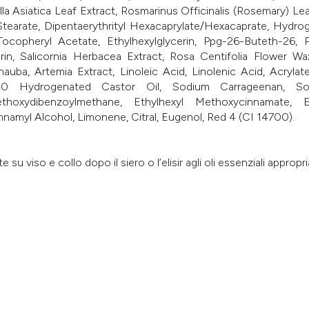
 Asiatica Leaf Extract, Rosmarinus Officinalis (Rosemary) Leaf
tearate, Dipentaerythrityl Hexacaprylate/Hexacaprate, Hydro
copheryl Acetate, Ethylhexylglycerin, Ppg-26-Buteth-26, 
arin, Salicornia Herbacea Extract, Rosa Centifolia Flower Wa
auba, Artemia Extract, Linoleic Acid, Linolenic Acid, Acryla
40 Hydrogenated Castor Oil, Sodium Carrageenan, Sod
oxydibenzoylmethane, Ethylhexyl Methoxycinnamate, Et
innamyl Alcohol, Limonene, Citral, Eugenol, Red 4 (CI 14700).
u viso e collo dopo il siero o l’elisir agli oli essenziali appropri