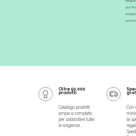
Regola
per fi
modali
commer
Oltre 50.000
Spe
prodotti
grat
Catalogo prodotti
Con 
ampio e completo
mini
per soddisfare tutte
la sp
le esigenze.
regal
Spedi