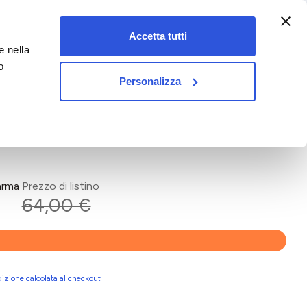
:00-18:00)
Accetta tutti
e nella
vet&pet
o
Personalizza
arma
Prezzo di listino
64,00 €
izione calcolata al checkout