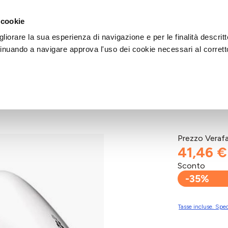
DI AIUTO?
CHIAMACI AL NUMERO 030 764 1124
(LUN-VEN / 9:30-13:00 / 15
 cookie
liorare la sua esperienza di navigazione e per le finalità descritt
inuando a navigare approva l'uso dei cookie necessari al corrett
L CR
Prezzo Veraf
41,46 €
Sconto
-35%
Tasse incluse. Sped