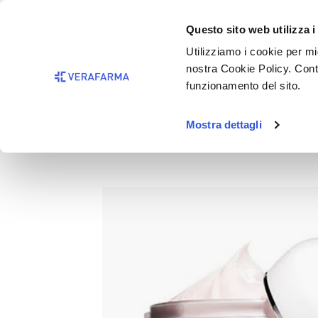
Passa al contenuto principale
BISOGNO 
Questo sito web utilizza i
Salta alla ricerca
Utilizziamo i cookie per mig
nostra Cookie Policy. Cont
Passa alla navigazione principale
funzionamento del sito.
Mostra dettagli
ROSE HYDRA NOURISHING OI
Salta la galleria di immagini