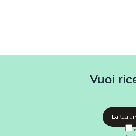
Vuoi ric
In