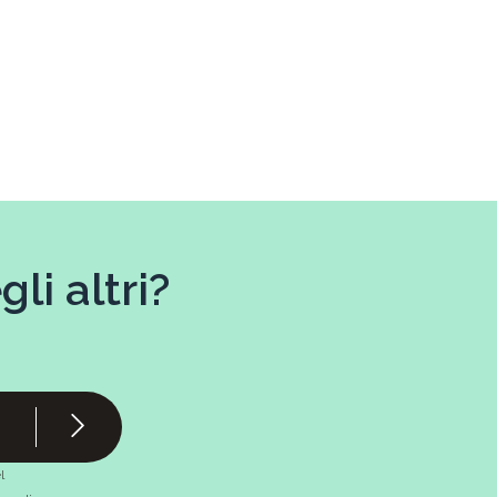
li altri?
l