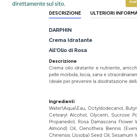
DESCRIZIONE
ULTERIORI INFORM
DARPHIN
Crema Idratante
All'Olio di Rosa
Descrizione
Crema olio idratante e nutriente, arricc
pelle morbida, liscia, sana e straordinaria
Ideale per prevenire la disidratazione dell
Ingredienti
Water\Aqua\Eau, Octyldodecanol, Butyro
Cetearyl Alcohol, Glycerin, Sucrose Pol
Propanediol, Rosa Damascena Flower W
Almond) Oil, Oenothera Biennis (Eveni
Chinensis (Jojoba) Seed Oil, Sesamum I