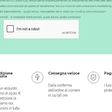
mento EU 2016/679, acconsento espressamente al trattamento dei miei dati pers
nalità commerciali da parte di Verafarma, tra cui invio di comunicazioni marketing
tà telematiche - quali ad es. newsletter ed e-mail con inviti e comunicazioni
ciali - e modalità tradizionali, quali ad es. posta cartacea)
dizione
Consegna veloce
Paga
uita
Dalla conferma
I tuo
un acquisto
dell’ordine al corriere
protet
mo di 29.90 €
in 24/96 ore.
edizione la
iamo noi.
zioni in tutta