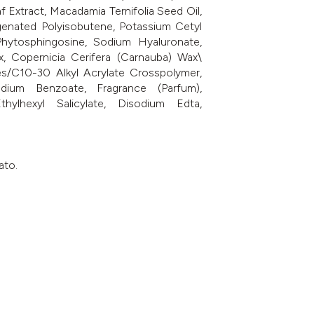
 Extract, Macadamia Ternifolia Seed Oil,
genated Polyisobutene, Potassium Cetyl
Phytosphingosine, Sodium Hyaluronate,
x, Copernicia Cerifera (Carnauba) Wax\
tes/C10-30 Alkyl Acrylate Crosspolymer,
ium Benzoate, Fragrance (Parfum),
hylhexyl Salicylate, Disodium Edta,
ato.