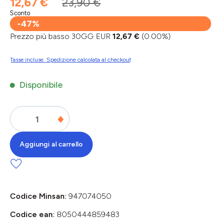
12,67 €
23,90 €
Sconto
-47%
Prezzo più basso 30GG EUR
12,67 €
(0.00%)
Tasse incluse. Spedizione calcolata al checkout
Disponibile
Aggiungi al carrello
Codice Minsan:
947074050
Codice ean:
8050444859483