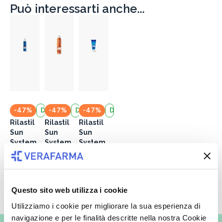
Può interessarti anche...
-47%
Disponibile
-47%
Disponibile
-47%
Disponibile
Rilastil
Rilastil
Rilastil
Sun
Sun
Sun
System
System
System
Intensifi
Spray
Gel
catore
Solare
Doposol
16,38 €
30,90 €
16,38 €
30,90 €
12,67 €
23,90 €
e
Traspar
e 200
Prolung
ente
mL
Questo sito web utilizza i cookie
atore
SPF 30
Aggiungi al carrello
Aggiungi al carrello
Aggiungi al carrello
Abbronz
Protezi
Utilizziamo i cookie per migliorare la sua esperienza di
atura
one
navigazione e per le finalità descritte nella nostra Cookie
200 mL
Corpo