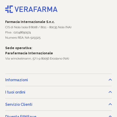
Farmacia Internazionale S.n.c.
CIS di Nola Isola 8 8008 / 8011 - 80035 Nola (NA)
P.Iva : 02048690974
Numero REA: NA-929325
Sede operativa:
Parafarmacia Internazionale
Via winckelmann, 57 l-p 80056 Ercolano (NA)
Informazioni
I tuoi ordini
Servizio Clienti
Diventa FANSave