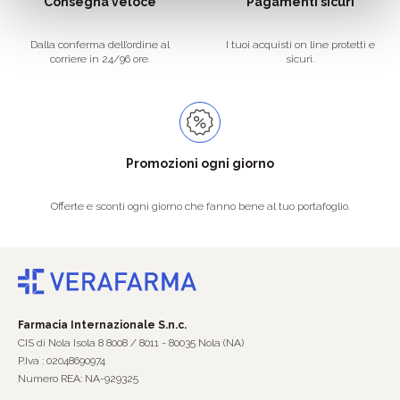
Consegna veloce
Pagamenti sicuri
Dalla conferma dell’ordine al
I tuoi acquisti on line protetti e
corriere in 24/96 ore.
sicuri.
Promozioni ogni giorno
Offerte e sconti ogni giorno che fanno bene al tuo portafoglio.
Farmacia Internazionale S.n.c.
CIS di Nola Isola 8 8008 / 8011 - 80035 Nola (NA)
P.Iva : 02048690974
Numero REA: NA-929325