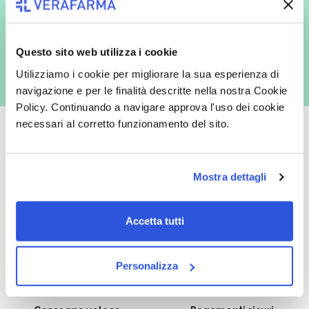
marketing (con modalità telematiche - quali ad es. newsletter ed e-mail
con inviti e comunicazioni commerciali - e modalità tradizionali, quali ad
es. posta cartacea)
Questo sito web utilizza i cookie
Utilizziamo i cookie per migliorare la sua esperienza di
navigazione e per le finalità descritte nella nostra Cookie
Policy. Continuando a navigare approva l'uso dei cookie
necessari al corretto funzionamento del sito.
Oltre 50.000 prodotti
Spedizione gratuita
Mostra dettagli
Catalogo prodotti ampio e completo
Con un acquisto minimo di 29.90 €
per soddisfare tutte le esigenze.
la spedizione la regaliamo noi.
Accetta tutti
Spedizioni in tutta Europa a 20€.
Personalizza