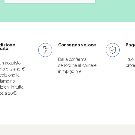
dizione
Consegna veloce
Paga
uita
Dalla conferma
I tuo
un acquisto
dell’ordine al corriere
protet
mo di 29.90 €
in 24/96 ore.
edizione la
iamo noi.
zioni in tutta
pa a 20€.