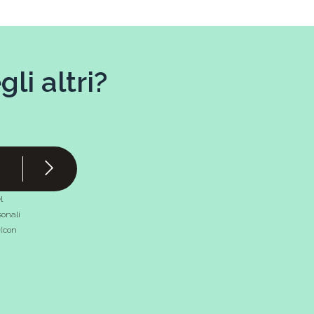
li altri?
l
onali
 (con