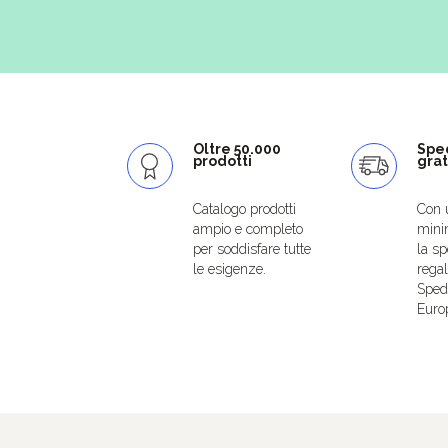
Oltre 50.000
Spe
prodotti
grat
Catalogo prodotti
Con 
ampio e completo
mini
per soddisfare tutte
la sp
le esigenze.
regal
Spedi
Euro