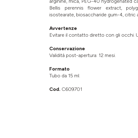
arginine, mica, PEG-40 hydrogenated casto
Bellis perennis flower extract, poly
isostearate, biosaccharide gum-4, citric
Avvertenze
Evitare il contatto diretto con gli occhi.
Conservazione
Validità post-apertura: 12 mesi.
Formato
Tubo da 15 ml.
Cod.
C609701