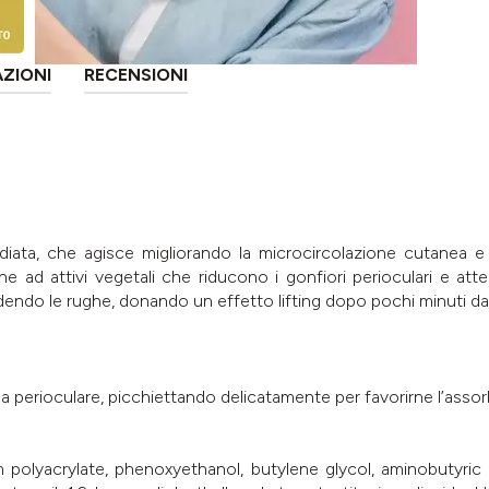
AZIONI
RECENSIONI
diata, che agisce migliorando la microcircolazione cutanea e
 ad attivi vegetali che riducono i gonfiori perioculari e atten
endo le rughe, donando un effetto lifting dopo pochi minuti dal
ona perioculare, picchiettando delicatamente per favorirne l’assor
m polyacrylate, phenoxyethanol, butylene glycol, aminobutyric 