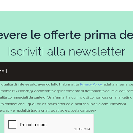
evere le offerte prima deg
Iscriviti alla newsletter
 qualità di interessato, avendo letto l’informativa
Privacy Policy
redatta ai sensi de
mento EU 2016/679, acconsento espressamente al trattamento dei miei dati pers
nalità commerciali da parte di Verafarma, tra cui invio di comunicazioni marketing
tà telematiche - quali ad es. newsletter ed e-mail con inviti e comunicazioni
ciali - e modalità tradizionali, quali ad es. posta cartacea)