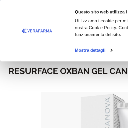
Passa al contenuto principale
BISOGNO 
Questo sito web utilizza i
Salta alla ricerca
Utilizziamo i cookie per mig
nostra Cookie Policy. Cont
Passa alla navigazione principale
funzionamento del sito.
Mostra dettagli
Home
Igiene e cosmesi
RESURFACE OXBAN GEL CA
Salta la galleria di immagini