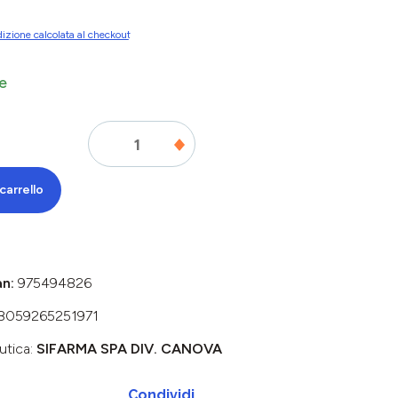
izione calcolata al checkout
e
carrello
an:
975494826
8059265251971
utica:
SIFARMA SPA DIV. CANOVA
Condividi