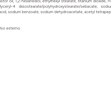
r oil, 1,2-hexanediol, ethylhexyl stearate, titanium dioxide, Hi
glyceryl-4 diisostearate/polyhydroxystearate/sebacate, so
 acid, sodium benzoate, sodium dehydroacetate, acetyl tetrapep
 Uso esterno.