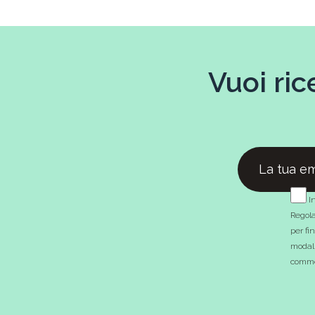
Vuoi ric
In
Regola
per fi
modali
commer