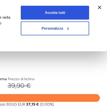
:00-18:00)
Accetta tutti
e nella
vet&pet
o
Personalizza
arma
Prezzo di listino
39,90 €
basso 30GG EUR
37,15 €
(0.00%)