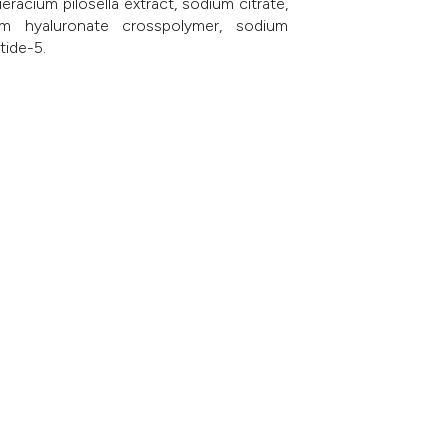
eracium pilosella extract, sodium citrate,
dium hyaluronate crosspolymer, sodium
tide-5.