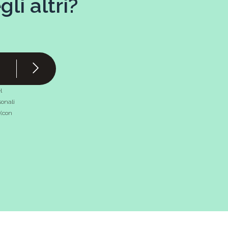
li altri?
l
onali
 (con