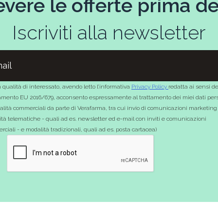
evere le offerte prima deg
Iscriviti alla newsletter
 qualità di interessato, avendo letto l’informativa
Privacy Policy
redatta ai sensi de
mento EU 2016/679, acconsento espressamente al trattamento dei miei dati pers
nalità commerciali da parte di Verafarma, tra cui invio di comunicazioni marketing
tà telematiche - quali ad es. newsletter ed e-mail con inviti e comunicazioni
ciali - e modalità tradizionali, quali ad es. posta cartacea)