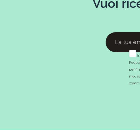
Vuoi ric
In
Regola
per fi
modali
commer