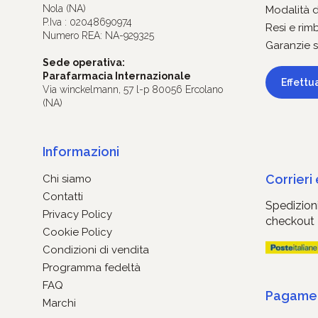
Nola (NA)
Modalità 
P.Iva : 02048690974
Resi e rim
Numero REA: NA-929325
Garanzie s
Sede operativa:
Parafarmacia Internazionale
Effettu
Via winckelmann, 57 l-p 80056 Ercolano
(NA)
Informazioni
Corrieri
Chi siamo
Contatti
Spedizioni
Privacy Policy
checkout
Cookie Policy
Condizioni di vendita
Programma fedeltà
FAQ
Pagament
Marchi