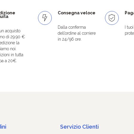
dizione
Consegna veloce
Paga
uita
Dalla conferma
I tuo
un acquisto
dell’ordine al corriere
protet
mo di 29.90 €
in 24/96 ore.
edizione la
iamo noi.
zioni in tutta
pa a 20€.
ini
Servizio Clienti