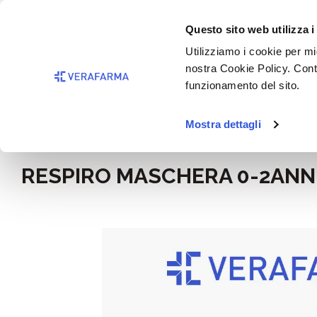
Passa al contenuto principale
BISOGNO 
Questo sito web utilizza i
Salta alla ricerca
Utilizziamo i cookie per mig
nostra Cookie Policy. Cont
Passa alla navigazione principale
funzionamento del sito.
Mostra dettagli
Home
Benessere
Aerosol
RESPIRO MASCHERA 0-2ANNI
Salta la galleria di immagini