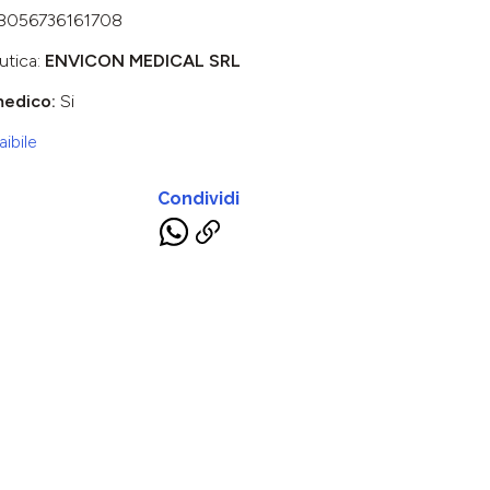
8056736161708
utica:
ENVICON MEDICAL SRL
medico:
Si
ibile
Condividi