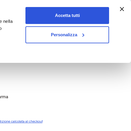
:00-18:00)
Accetta tutti
e nella
vet&pet
o
Personalizza
arma
izione calcolata al checkout