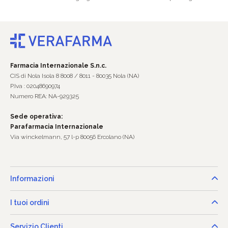
Farmacia Internazionale S.n.c.
CIS di Nola Isola 8 8008 / 8011 - 80035 Nola (NA)
P.Iva : 02048690974
Numero REA: NA-929325
Sede operativa:
Parafarmacia Internazionale
Via winckelmann, 57 l-p 80056 Ercolano (NA)
Informazioni
I tuoi ordini
Servizio Clienti