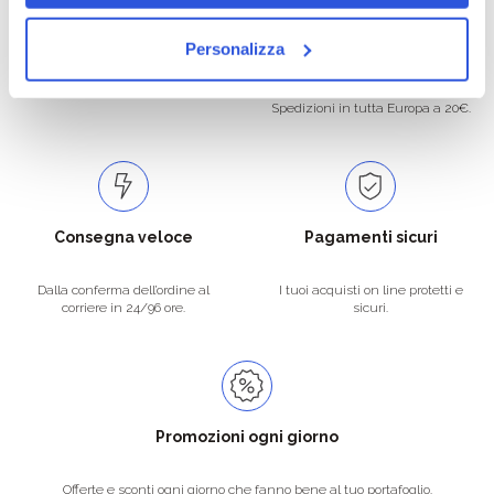
Oltre 50.000 prodotti
Spedizione gratuita
Personalizza
Catalogo prodotti ampio e completo
Con un acquisto minimo di 29.90 €
per soddisfare tutte le esigenze.
la spedizione la regaliamo noi.
Spedizioni in tutta Europa a 20€.
Consegna veloce
Pagamenti sicuri
Dalla conferma dell’ordine al
I tuoi acquisti on line protetti e
corriere in 24/96 ore.
sicuri.
Promozioni ogni giorno
Offerte e sconti ogni giorno che fanno bene al tuo portafoglio.