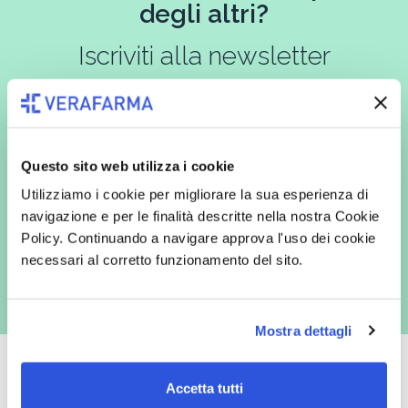
degli altri?
Iscriviti alla newsletter
In qualità di interessato, avendo letto l’informativa
Privacy Policy
Questo sito web utilizza i cookie
redatta ai sensi del Regolamento EU 2016/679, acconsento
espressamente al trattamento dei miei dati personali per finalità
Utilizziamo i cookie per migliorare la sua esperienza di
commerciali da parte di Verafarma, tra cui invio di comunicazioni
marketing (con modalità telematiche - quali ad es. newsletter ed e-mail
navigazione e per le finalità descritte nella nostra Cookie
con inviti e comunicazioni commerciali - e modalità tradizionali, quali ad
Policy. Continuando a navigare approva l'uso dei cookie
es. posta cartacea)
necessari al corretto funzionamento del sito.
Mostra dettagli
Accetta tutti