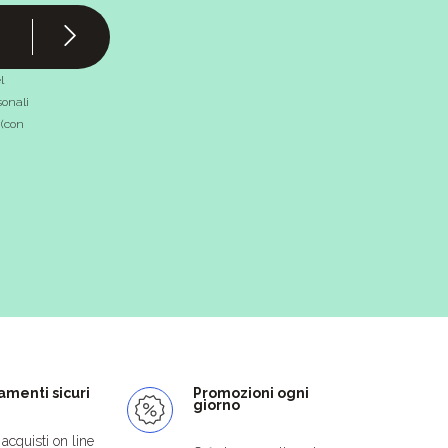
l
onali
 (con
menti sicuri
Promozioni ogni
giorno
i acquisti on line