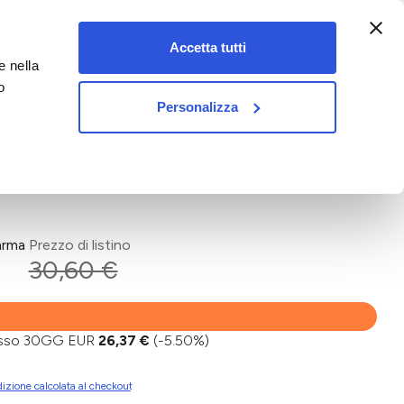
:00-18:00)
Accetta tutti
e nella
vet&pet
o
Personalizza
arma
Prezzo di listino
30,60 €
basso 30GG EUR
26,37 €
(-5.50%)
izione calcolata al checkout