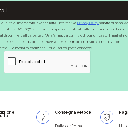
 qualità di interessato, avendo letto l’informativa
Privacy Policy
redatta ai sensi de
mento EU 2016/679, acconsento espressamente al trattamento dei miei dati pers
nalità commerciali da parte di Verafarma, tra cui invio di comunicazioni marketing
tà telematiche - quali ad es. newsletter ed e-mail con inviti e comunicazioni
ciali - e modalità tradizionali, quali ad es. posta cartacea)
dizione
Consegna veloce
Paga
uita
Dalla conferma
I tuo