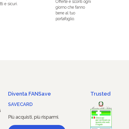
Offerte e sconti ogni
ti e sicuri.
giorno che fanno
bene al tuo
portafoglio.
Diventa FANSave
Trusted
SAVECARD
6
Più acquisti, più risparmi.