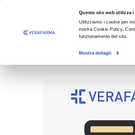
Passa al contenuto principale
BISOGNO 
Questo sito web utilizza i
Salta alla ricerca
Utilizziamo i cookie per mig
nostra Cookie Policy. Cont
Passa alla navigazione principale
funzionamento del sito.
Mostra dettagli
RELIVORA COMPLEX 30ML G
Salta la galleria di immagini