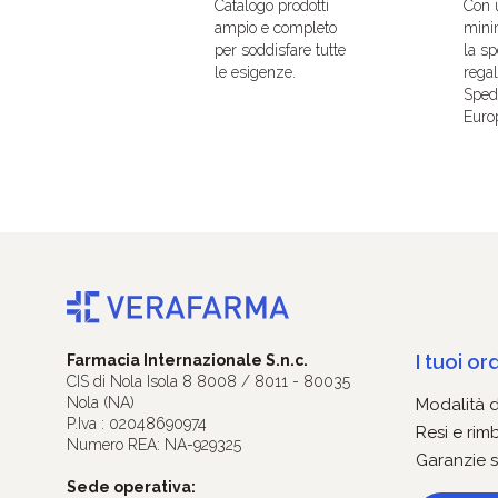
Catalogo prodotti
Con 
ampio e completo
mini
per soddisfare tutte
la sp
le esigenze.
regal
Spedi
Euro
I tuoi ord
Farmacia Internazionale S.n.c.
CIS di Nola Isola 8 8008 / 8011 - 80035
Nola (NA)
Modalità 
P.Iva : 02048690974
Resi e rim
Numero REA: NA-929325
Garanzie s
Sede operativa: