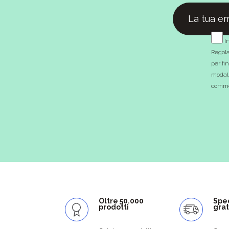
In
Regola
per fi
modali
commer
Oltre 50.000
Spe
prodotti
grat