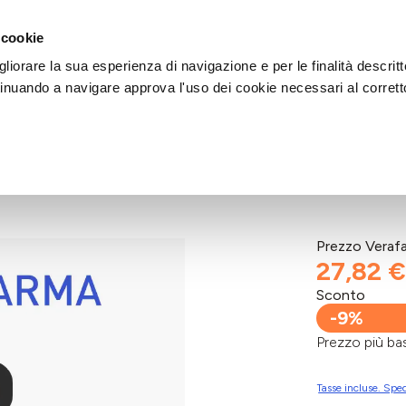
DI AIUTO?
CHIAMACI AL NUMERO 030 764 1124
(LUN-VEN / 9:30-13:00 / 15
 cookie
liorare la sua esperienza di navigazione e per le finalità descritt
inuando a navigare approva l'uso dei cookie necessari al corrett
TT SANUM
Prezzo Veraf
27,82 €
Sconto
-9%
Prezzo più 
Tasse incluse. Sped