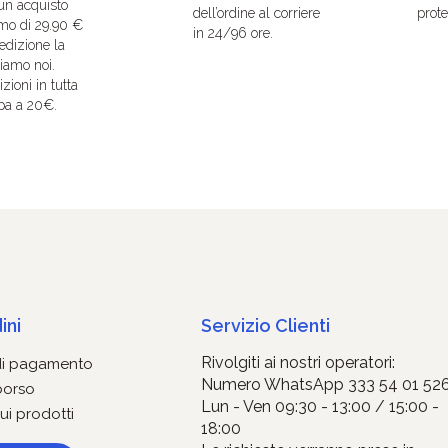
un acquisto
dell’ordine al corriere
protet
mo di 29.90 €
in 24/96 ore.
edizione la
iamo noi.
zioni in tutta
pa a 20€.
ini
Servizio Clienti
Rivolgiti ai nostri operatori:
di pagamento
Numero WhatsApp 333 54 01 52
borso
Lun - Ven 09:30 - 13:00 / 15:00 -
ui prodotti
18:00