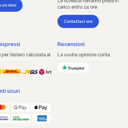
Le richieste verranno prese in
a un reso
carico entro 24 ore
Contattaci ora
 espressi
Recensioni
 per l'estero calcolata al
La vostra opinione conta
i sicuri