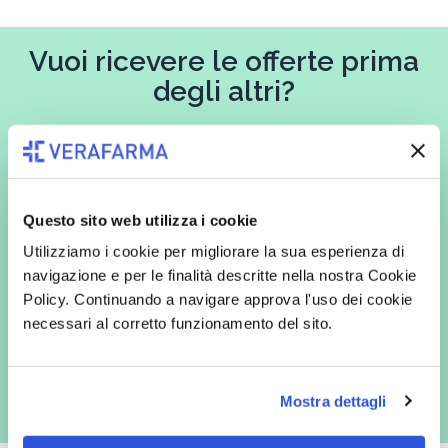
Vuoi ricevere le offerte prima
degli altri?
Iscriviti alla newsletter
Questo sito web utilizza i cookie
In qualità di interessato, avendo letto l’informativa
Privacy Policy
Utilizziamo i cookie per migliorare la sua esperienza di
redatta ai sensi del Regolamento EU 2016/679, acconsento
espressamente al trattamento dei miei dati personali per finalità
navigazione e per le finalità descritte nella nostra Cookie
commerciali da parte di Verafarma, tra cui invio di comunicazioni
Policy. Continuando a navigare approva l'uso dei cookie
marketing (con modalità telematiche - quali ad es. newsletter ed e-mail
con inviti e comunicazioni commerciali - e modalità tradizionali, quali ad
necessari al corretto funzionamento del sito.
es. posta cartacea)
Mostra dettagli