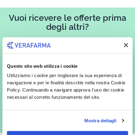
Vuoi ricevere le offerte prima
degli altri?
Iscriviti alla newsletter
Questo sito web utilizza i cookie
In qualità di interessato, avendo letto l’informativa
Privacy Policy
Utilizziamo i cookie per migliorare la sua esperienza di
redatta ai sensi del Regolamento EU 2016/679, acconsento
espressamente al trattamento dei miei dati personali per finalità
navigazione e per le finalità descritte nella nostra Cookie
commerciali da parte di Verafarma, tra cui invio di comunicazioni
Policy. Continuando a navigare approva l'uso dei cookie
marketing (con modalità telematiche - quali ad es. newsletter ed e-mail
con inviti e comunicazioni commerciali - e modalità tradizionali, quali ad
necessari al corretto funzionamento del sito.
es. posta cartacea)
Mostra dettagli