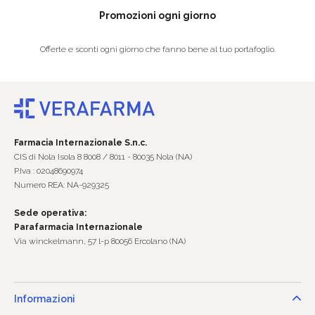
Promozioni ogni giorno
Offerte e sconti ogni giorno che fanno bene al tuo portafoglio.
Farmacia Internazionale S.n.c.
CIS di Nola Isola 8 8008 / 8011 - 80035 Nola (NA)
P.Iva : 02048690974
Numero REA: NA-929325
Sede operativa:
Parafarmacia Internazionale
Via winckelmann, 57 l-p 80056 Ercolano (NA)
Informazioni