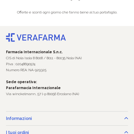
Offerte e sconti ogni giorno che fanno bene al tuo portafoglio.
Farmacia Internazionale S.n.c.
CIS di Nola Isola 8 8008 / 8011 - 80035 Nola (NA)
P.Iva : 02048690974
Numero REA: NA-929325
Sede operativa:
Parafarmacia Internazionale
Via winckelmann, 57 l-p 80056 Ercolano (NA)
Informazioni
I tuoi ordini