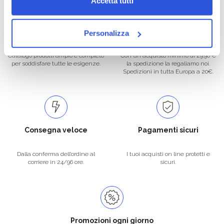
Accetta tutti
Oltre 50.000 prodotti
Spedizione gratuita
Personalizza
Catalogo prodotti ampio e completo
Con un acquisto minimo di 29.90 €
per soddisfare tutte le esigenze.
la spedizione la regaliamo noi.
Spedizioni in tutta Europa a 20€.
Consegna veloce
Pagamenti sicuri
Dalla conferma dell’ordine al
I tuoi acquisti on line protetti e
corriere in 24/96 ore.
sicuri.
Promozioni ogni giorno