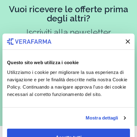
Vuoi ricevere le offerte prima
degli altri?
Iscriviti alla newsletter
Questo sito web utilizza i cookie
In qualità di interessato, avendo letto l’informativa
Privacy Policy
redatta ai sensi del Regolamento EU 2016/679, acconsento
Utilizziamo i cookie per migliorare la sua esperienza di
espressamente al trattamento dei miei dati personali per finalità
commerciali da parte di Verafarma, tra cui invio di comunicazioni
navigazione e per le finalità descritte nella nostra Cookie
marketing (con modalità telematiche - quali ad es. newsletter ed e-mail
Policy. Continuando a navigare approva l'uso dei cookie
con inviti e comunicazioni commerciali - e modalità tradizionali, quali ad
es. posta cartacea)
necessari al corretto funzionamento del sito.
Mostra dettagli