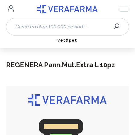
Passa al contenuto principale
vet&pet
REGENERA Pann.Mut.Extra L 10pz
Salta la galleria di immagini