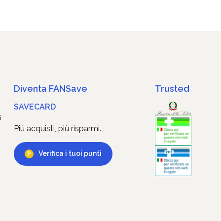
Diventa FANSave
Trusted
SAVECARD
6
Più acquisti, più risparmi.
Verifica i tuoi punti