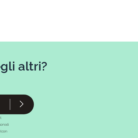
li altri?
l
onali
 (con