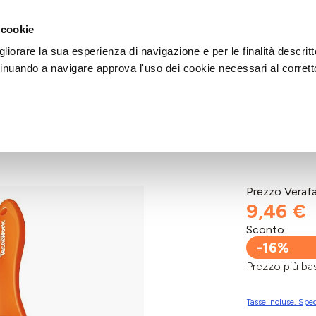
DI AIUTO?
CHIAMACI AL NUMERO 030 764 1124
(LUN-VEN / 9:30-13:00 / 15
 cookie
liorare la sua esperienza di navigazione e per le finalità descritt
inuando a navigare approva l'uso dei cookie necessari al corrett
O
Prezzo Veraf
9,46 €
Sconto
-16%
Prezzo più 
Tasse incluse. Sped