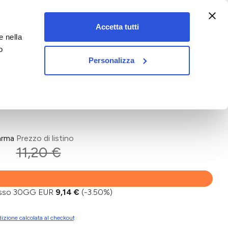
:00-18:00)
Accetta tutti
e nella
vet&pet
o
Personalizza
arma
Prezzo di listino
11,20 €
basso 30GG EUR
9,14 €
(-3.50%)
izione calcolata al checkout