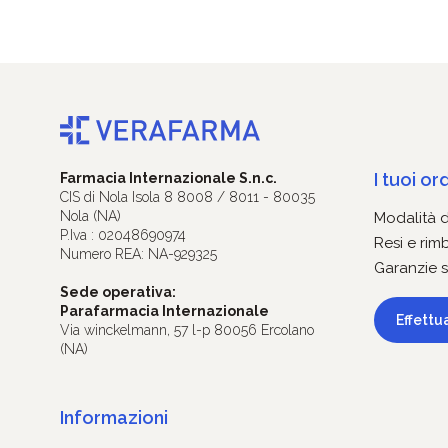
I tuoi ord
Farmacia Internazionale S.n.c.
CIS di Nola Isola 8 8008 / 8011 - 80035
Nola (NA)
Modalità 
P.Iva : 02048690974
Resi e rim
Numero REA: NA-929325
Garanzie s
Sede operativa:
Parafarmacia Internazionale
Effettu
Via winckelmann, 57 l-p 80056 Ercolano
(NA)
Informazioni