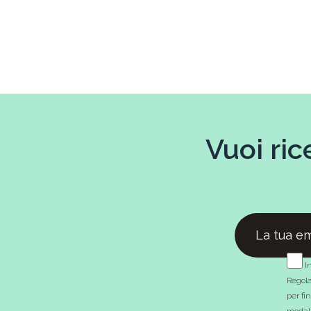
Vuoi ric
In
Regola
per fi
modali