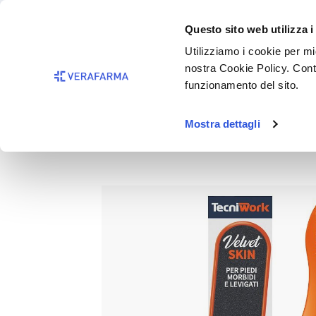
Passa al contenuto principale
BISOGNO 
Questo sito web utilizza i
Salta alla ricerca
Utilizziamo i cookie per mig
nostra Cookie Policy. Cont
Passa alla navigazione principale
funzionamento del sito.
Mostra dettagli
RASPA VELVET SKIN ARANCI
Salta la galleria di immagini