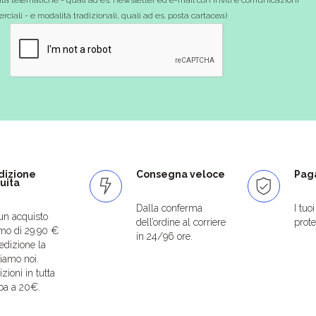
ciali - e modalità tradizionali, quali ad es. posta cartacea)
dizione
Consegna veloce
Paga
uita
Dalla conferma
I tuo
un acquisto
dell’ordine al corriere
protet
mo di 29.90 €
in 24/96 ore.
edizione la
iamo noi.
zioni in tutta
pa a 20€.