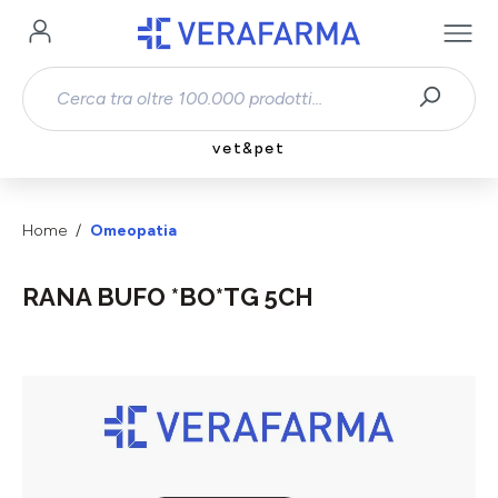
Passa al contenuto principale
vet&pet
Home
Omeopatia
RANA BUFO *BO*TG 5CH
Salta la galleria di immagini