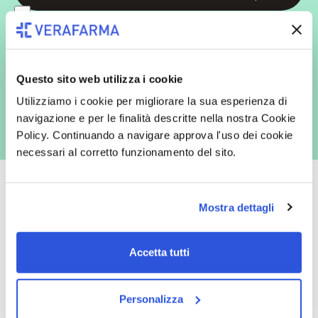
In qualità di interessato, avendo letto l’informativa
Privacy Policy
redatta ai sensi del Regolamento EU 2016/679, acconsento
espressamente al trattamento dei miei dati personali per finalità
commerciali da parte di Verafarma, tra cui invio di comunicazioni
marketing (con modalità telematiche - quali ad es. newsletter ed e-mail
con inviti e comunicazioni commerciali - e modalità tradizionali, quali ad
Questo sito web utilizza i cookie
es. posta cartacea)
Utilizziamo i cookie per migliorare la sua esperienza di
navigazione e per le finalità descritte nella nostra Cookie
Policy. Continuando a navigare approva l'uso dei cookie
necessari al corretto funzionamento del sito.
Mostra dettagli
Oltre 50.000 prodotti
Spedizione gratuita
Accetta tutti
Catalogo prodotti ampio e completo
Con un acquisto minimo di 29.90 €
per soddisfare tutte le esigenze.
la spedizione la regaliamo noi.
Spedizioni in tutta Europa a 20€.
Personalizza