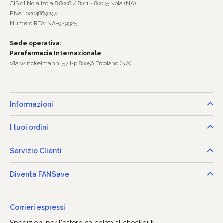
CIS di Nola Isola 8 8008 / 8011 - 80035 Nola (NA)
P.Iva : 02048690974
Numero REA: NA-929325
Sede operativa:
Parafarmacia Internazionale
Via winckelmann, 57 l-p 80056 Ercolano (NA)
Informazioni
I tuoi ordini
Servizio Clienti
Diventa FANSave
Corrieri espressi
Spedizioni per l'estero calcolata al checkout