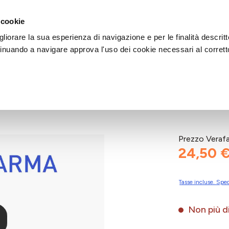
DI AIUTO?
CHIAMACI AL NUMERO 030 764 1124
(LUN-VEN / 9:30-13:00 / 15
 cookie
liorare la sua esperienza di navigazione e per le finalità descritt
inuando a navigare approva l'uso dei cookie necessari al corrett
IM 50ML
Prezzo Veraf
24,50 
Tasse incluse. Sped
Non più di