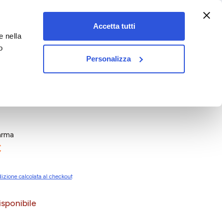
:00-18:00)
Accetta tutti
e nella
vet&pet
o
Personalizza
arma
€
izione calcolata al checkout
sponibile