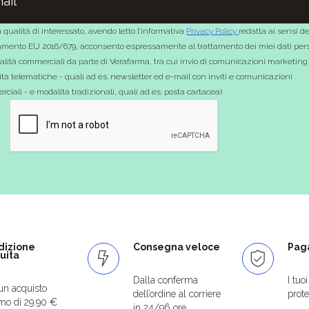
 qualità di interessato, avendo letto l’informativa
Privacy Policy
redatta ai sensi de
mento EU 2016/679, acconsento espressamente al trattamento dei miei dati pers
nalità commerciali da parte di Verafarma, tra cui invio di comunicazioni marketing
tà telematiche - quali ad es. newsletter ed e-mail con inviti e comunicazioni
ciali - e modalità tradizionali, quali ad es. posta cartacea)
dizione
Consegna veloce
Paga
uita
Dalla conferma
I tuo
un acquisto
dell’ordine al corriere
protet
mo di 29.90 €
in 24/96 ore.