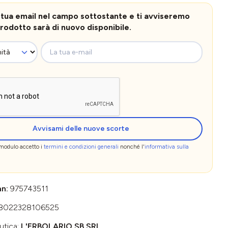
la tua email nel campo sottostante e ti avviseremo
rodotto sarà di nuovo disponibile.
La tua e-mail
Avvisami delle nuove scorte
 modulo accetto i
termini e condizioni generali
nonché l'
informativa sulla
an:
975743511
8022328106525
utica:
L'ERBOLARIO SB SRL