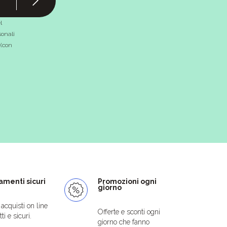
l
onali
 (con
menti sicuri
Promozioni ogni
giorno
i acquisti on line
Offerte e sconti ogni
ti e sicuri.
giorno che fanno