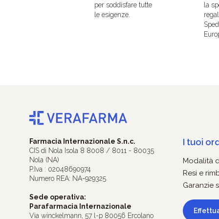
per soddisfare tutte
la sp
le esigenze.
regal
Spedi
Euro
I tuoi ord
Farmacia Internazionale S.n.c.
CIS di Nola Isola 8 8008 / 8011 - 80035
Nola (NA)
Modalità 
P.Iva : 02048690974
Resi e rim
Numero REA: NA-929325
Garanzie s
Sede operativa:
Parafarmacia Internazionale
Effettu
Via winckelmann, 57 l-p 80056 Ercolano