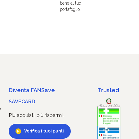
bene al tuo
portafoglio.
Diventa FANSave
Trusted
SAVECARD
6
Più acquisti, più risparmi.
Verifica i tuoi punti