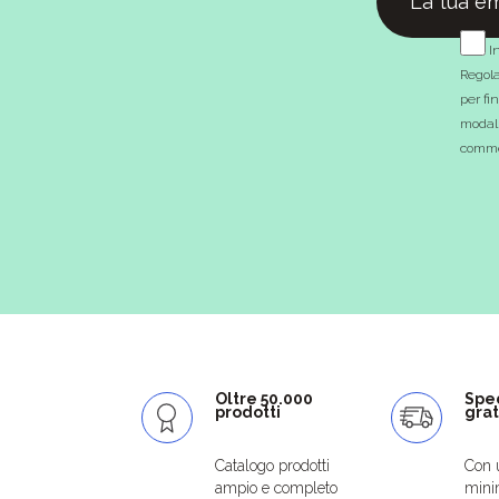
In
Regola
per fi
modali
commer
Oltre 50.000
Spe
prodotti
grat
Catalogo prodotti
Con 
ampio e completo
mini