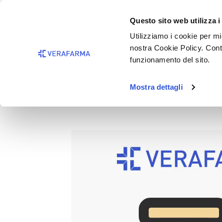
Passa al contenuto principale
BISOGNO 
Questo sito web utilizza i
Salta alla ricerca
Utilizziamo i cookie per mig
nostra Cookie Policy. Cont
Passa alla navigazione principale
funzionamento del sito.
Mostra dettagli
RABARBARO PROFUMO ED L
Salta la galleria di immagini